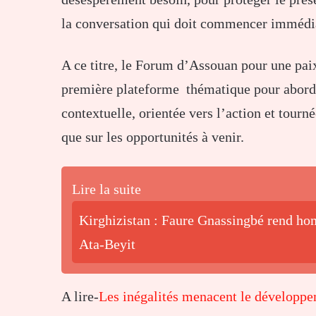
la conversation qui doit commencer immédi
A ce titre, le Forum d’Assouan pour une pai
première plateforme thématique pour aborde
contextuelle, orientée vers l’action et tourné
que sur les opportunités à venir.
Lire la suite
Kirghizistan : Faure Gnassingbé rend hom
Ata-Beyit
A lire-
Les inégalités menacent le développe