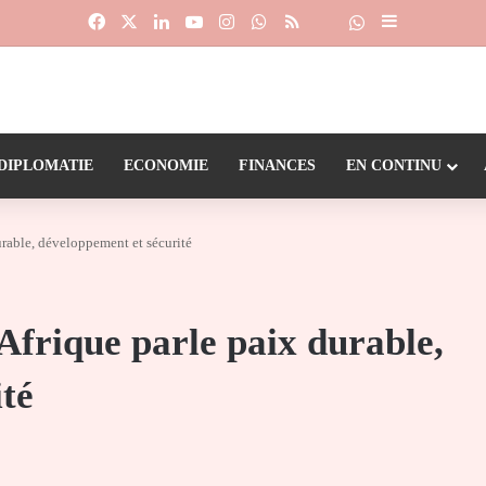
Facebook
X
Linkedin
YouTube
Instagram
WhatsApp
RSS
Suivre la chaîne
Dailymotion
Sidebar (barr
DIPLOMATIE
ECONOMIE
FINANCES
EN CONTINU
urable, développement et sécurité
Afrique parle paix durable,
té