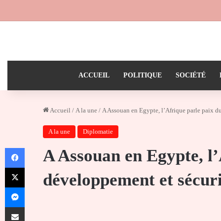
ACCUEIL
POLITIQUE
SOCIÉTÉ
Accueil
/
A la une
/
A Assouan en Egypte, l’Afrique parle paix d
A la une
Diplomatie
Facebook
A Assouan en Egypte, l’
X
développement et sécuri
Messenger
Partager par email