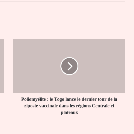
er
Poliomyélite
:
le
Togo
lance
le
dernier
tour
de
la
Poliomyélite : le Togo lance le dernier tour de la
riposte
riposte vaccinale dans les régions Centrale et
vaccinale
plateaux
dans
les
régions