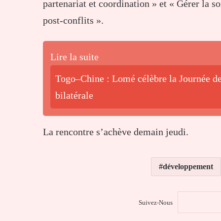
partenariat et coordination » et « Gérer la s
post-conflits ».
Lire la suite
Togo–Chine : Lomé célèbre la Journée de 
bilatérale
La rencontre s’achève demain jeudi.
développement
Suivez-Nous