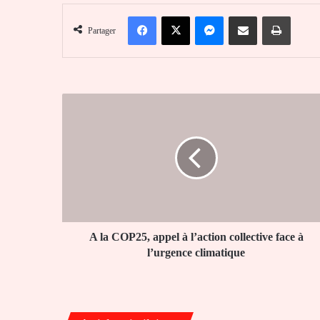
Facebook
X
Messenger
Partager par email
Imprim
Partager
A
la
COP25,
appel
à
l’action
collective
face
à
l’urgence
A la COP25, appel à l’action collective face à
climatique
l’urgence climatique