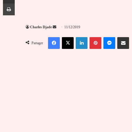
Imprimer
Envoyer
Charles Djade
11/12/2019
un
Facebook
X
Linkedin
Pinterest
Messenger
Partag
courriel
Partager