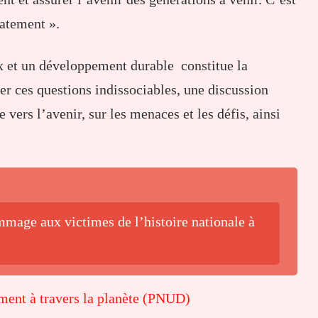
atement ».
x et un développement durable constitue la
r ces questions indissociables, une discussion
e vers l’avenir, sur les menaces et les défis, ainsi
mage aux victimes de l’histoire nationale à
ment à travers la planète (PNUD)