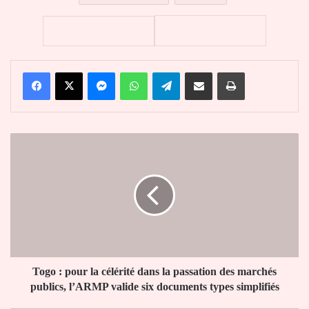
Facebook
X
Messenger
WhatsApp
Telegram
Partager par email
Imprimer
Togo
:
pour
la
célérité
dans
la
passation
des
marchés
Togo : pour la célérité dans la passation des marchés
publics,
publics, l’ARMP valide six documents types simplifiés
l’ARMP