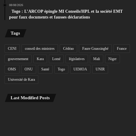
08/08/2026
Togo : L’ARCOP épingle MI Conseils/HPL et la société EMT
pour faux documents et fausses déclarations
Tags
CENI
conseil des ministres
Cédéao
Faure Gnassingbé
France
gouvernement
Kara
Lomé
législatives
Mali
Niger
OMS
ONU
Santé
Togo
UEMOA
UNIR
Université de Kara
Last Modified Posts