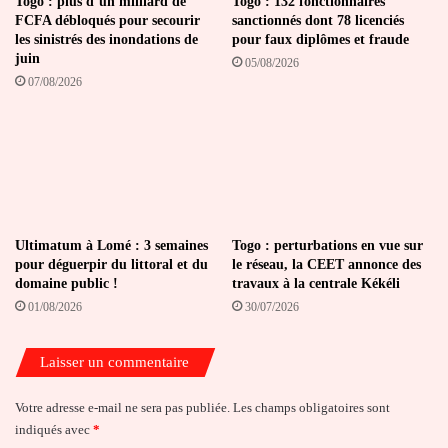
Togo : plus d’un milliard de
Togo : 132 fonctionnaires
FCFA débloqués pour secourir
sanctionnés dont 78 licenciés
les sinistrés des inondations de
pour faux diplômes et fraude
juin
05/08/2026
07/08/2026
Ultimatum à Lomé : 3 semaines
Togo : perturbations en vue sur
pour déguerpir du littoral et du
le réseau, la CEET annonce des
domaine public !
travaux à la centrale Kékéli
01/08/2026
30/07/2026
Laisser un commentaire
Votre adresse e-mail ne sera pas publiée.
Les champs obligatoires sont
indiqués avec
*