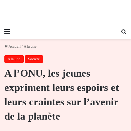
Menu
Re
Accueil
/
A la une
A la une
Société
A l’ONU, les jeunes
expriment leurs espoirs et
leurs craintes sur l’avenir
de la planète