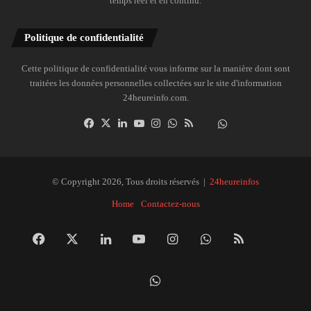
temps réel et en continu.
Politique de confidentialité
Cette politique de confidentialité vous informe sur la manière dont sont
traitées les données personnelles collectées sur le site d'information
24heureinfo.com.
Facebook
X
Linkedin
YouTube
Instagram
WhatsApp
RSS
Dailymotion
Suivre
la
chaîne
24heureinfo
© Copyright 2026, Tous droits réservés |
24heureinfos
sur
Home
Contactez-nous
WhatsApp
Facebook
X
Linkedin
YouTube
Instagram
WhatsApp
RSS
Dai
Suivre