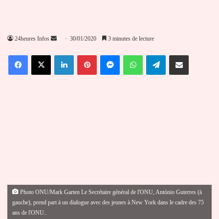
Envoyer
24heures Infos
30/01/2020
3 minutes de lecture
un
Facebook
X
Linkedin
Pinterest
Messenger
WhatsApp
Telegram
Partager par email
courriel
Photo ONU/Mark Garten Le Secrétaire général de l'ONU, António Guterres (à
gauche), prend part à un dialogue avec des jeunes à New York dans le cadre des 75
ans de l'ONU..