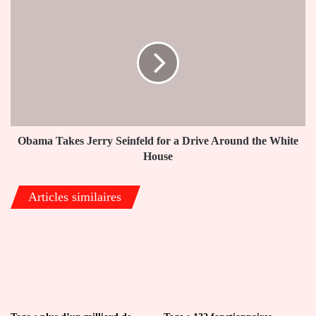
valide
Obama
six
Takes
documents
Jerry
types
Seinfeld
simplifiés
for
a
Drive
Around
the
White
Obama Takes Jerry Seinfeld for a Drive Around the White
House
House
Articles similaires