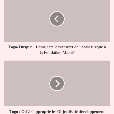
Turquie :
Lomé
acte
le
transfert
de
l’école
turque
à
Togo-Turquie : Lomé acte le transfert de l’école turque à
la
la Fondation Maarif
Fondation
Maarif
Togo :
Oti
2
s’approprie
les
Objectifs
de
développement
durable
Togo : Oti 2 s’approprie les Objectifs de développement