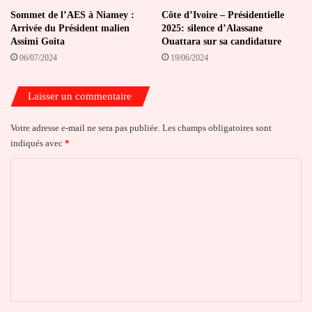
Sommet de l’AES à Niamey :
Côte d’Ivoire – Présidentielle
Arrivée du Président malien
2025: silence d’Alassane
Assimi Goita
Ouattara sur sa candidature
06/07/2024
19/06/2024
Laisser un commentaire
Votre adresse e-mail ne sera pas publiée.
Les champs obligatoires sont
indiqués avec
*
C
o
m
m
e
n
t