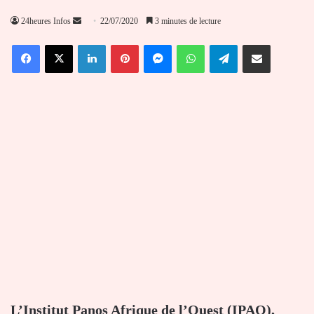
Envoyer
24heures Infos
22/07/2020
3 minutes de lecture
un
Facebook
X
Linkedin
Pinterest
Messenger
WhatsApp
Telegram
Partager par email
courriel
L’Institut Panos Afrique de l’Ouest (IPAO),