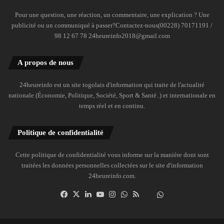
Pour une question, une réaction, un commentaire, une explication ? Une
publicité ou un communiqué à passer?Contactez-nous(00228) 70171191 /
98 12 67 78 24heureinfo2018@gmail.com
A propos de nous
24heureinfo est un site togolais d'information qui traite de l'actualité
nationale (Économie, Politique, Société, Sport & Santé..) et internationale en
temps réel et en continu.
Politique de confidentialité
Cette politique de confidentialité vous informe sur la manière dont sont
traitées les données personnelles collectées sur le site d'information
24heureinfo.com.
Facebook
X
Linkedin
YouTube
Instagram
WhatsApp
RSS
Dailymotion
Suivre
la
chaîne