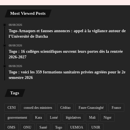
Most Viewed Posts
08/08/2026
Togo-Arnaques et fausses annonces : appel à la vigilance autour de
l’Université de Datcha
08/08/2026
Togo : 16 collèges scientifiques ouvrent leurs portes dès la rentrée
2026-2027
08/08/2026
Togo : voici les 359 formations sanitaires privées agréées pour le 2e
semestre 2026
Tags
CENI
conseil des ministres
Cédéao
Faure Gnassingbé
France
gouvernement
Kara
Lomé
législatives
Mali
Niger
OMS
ONU
Santé
Togo
UEMOA
UNIR