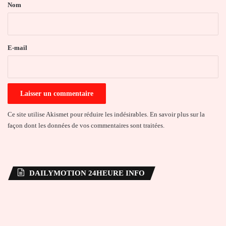
a
Nom
i
r
e
E-mail
*
Ce site utilise Akismet pour réduire les indésirables.
En savoir plus sur la
façon dont les données de vos commentaires sont traitées
.
DAILYMOTION 24HEURE INFO