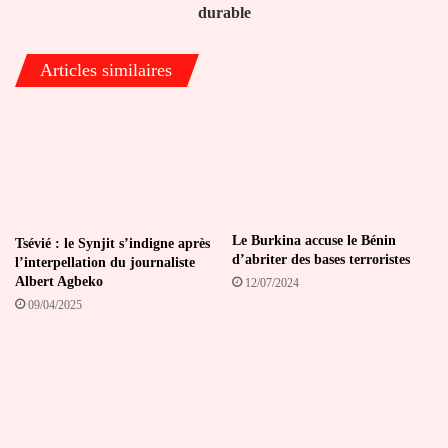
durable
Articles similaires
Le Burkina accuse le Bénin
Tsévié : le Synjit s’indigne après
d’abriter des bases terroristes
l’interpellation du journaliste
Albert Agbeko
12/07/2024
09/04/2025