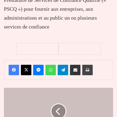
PSCQ ») pour fournir aux entreprises, aux
administrations et au public un ou plusieurs
services de confiance
Facebook
X
Messenger
WhatsApp
Telegram
Partager par email
Imprimer
Jean-
Pierre
Fabre
mobilise
ses