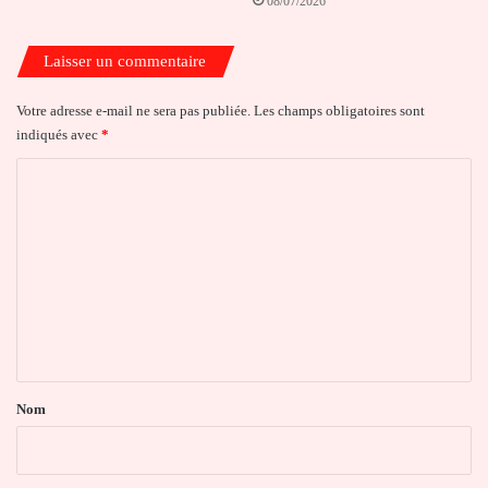
08/07/2026
Laisser un commentaire
Votre adresse e-mail ne sera pas publiée.
Les champs obligatoires sont
indiqués avec
*
C
o
m
m
e
n
t
a
Nom
i
r