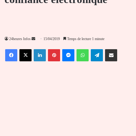
Envoyer
24heures Infos
15/04/2019
Temps de lecture 1 minute
un
Facebook
X
Linkedin
Pinterest
Messenger
WhatsApp
Telegram
Partager par email
courriel