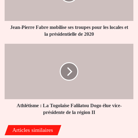
troupes
pour
les
locales
et
Jean-Pierre Fabre mobilise ses troupes pour les locales et
la
la présidentielle de 2020
présidentielle
de
Athlétisme
2020
:
La
Togolaise
Falilatou
Dogo
élue
vice-
présidente
de
Athlétisme : La Togolaise Falilatou Dogo élue vice-
la
présidente de la région II
région
II
Articles similaires