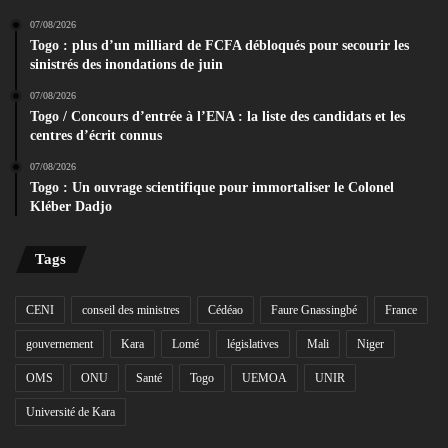
07/08/2026
Togo : plus d’un milliard de FCFA débloqués pour secourir les
sinistrés des inondations de juin
07/08/2026
Togo / Concours d’entrée à l’ENA : la liste des candidats et les
centres d’écrit connus
07/08/2026
Togo : Un ouvrage scientifique pour immortaliser le Colonel
Kléber Dadjo
Tags
CENI
conseil des ministres
Cédéao
Faure Gnassingbé
France
gouvernement
Kara
Lomé
législatives
Mali
Niger
OMS
ONU
Santé
Togo
UEMOA
UNIR
Université de Kara