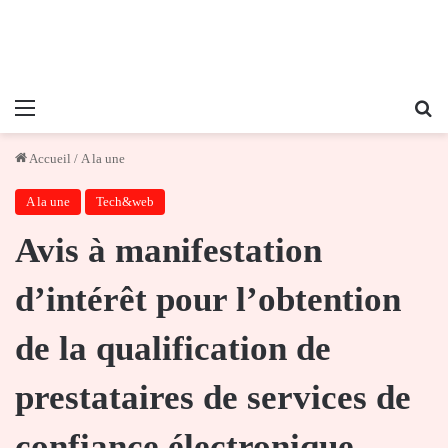
Menu
Re
Accueil
/
A la une
A la une
Tech&web
Avis à manifestation
d’intérêt pour l’obtention
de la qualification de
prestataires de services de
confiance électronique