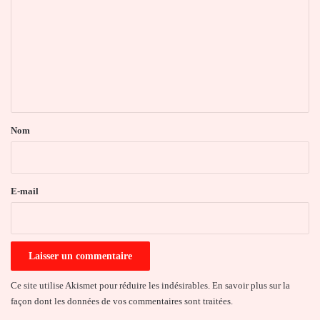
m
m
e
n
t
a
Nom
i
r
e
E-mail
*
Ce site utilise Akismet pour réduire les indésirables.
En savoir plus sur la
façon dont les données de vos commentaires sont traitées
.