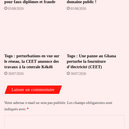
pour faux diplômes et fraude
domaine public !
05/08/2026
01/08/2026
Togo : perturbations en vue sur
Togo : Une panne au Ghana
le réseau, la CEET annonce des
perturbe la fourniture
travaux à la centrale Kékéli
d’électricité (CEET)
30/07/2026
30/07/2026
Laisser un commentaire
Votre adresse e-mail ne sera pas publiée.
Les champs obligatoires sont
indiqués avec
*
C
o