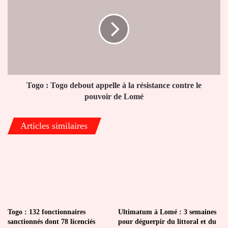
Togo
debout
appelle
à
la
résistance
contre
le
Togo : Togo debout appelle à la résistance contre le
pouvoir
pouvoir de Lomé
de
Lomé
Articles similaires
Togo : 132 fonctionnaires
Ultimatum à Lomé : 3 semaines
sanctionnés dont 78 licenciés
pour déguerpir du littoral et du