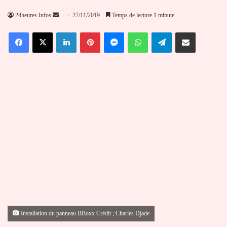
Envoyer
24heures Infos
27/11/2019
Temps de lecture 1 minute
un
Facebook
X
Linkedin
Pinterest
Messenger
WhatsApp
Telegram
Partager par email
courriel
Installation du panneau BBoxx Crédit ; Charles Djade