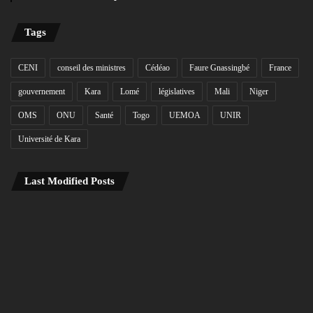
Tags
CENI
conseil des ministres
Cédéao
Faure Gnassingbé
France
gouvernement
Kara
Lomé
législatives
Mali
Niger
OMS
ONU
Santé
Togo
UEMOA
UNIR
Université de Kara
Last Modified Posts