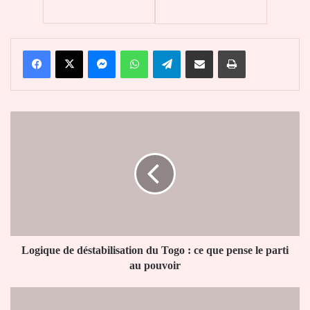
Facebook
X
Messenger
WhatsApp
Telegram
Partager par email
Imprimer
Logique
de
déstabilisation
du
Togo
:
ce
que
pense
le
Logique de déstabilisation du Togo : ce que pense le parti
parti
au pouvoir
au
pouvoir
Togo
: