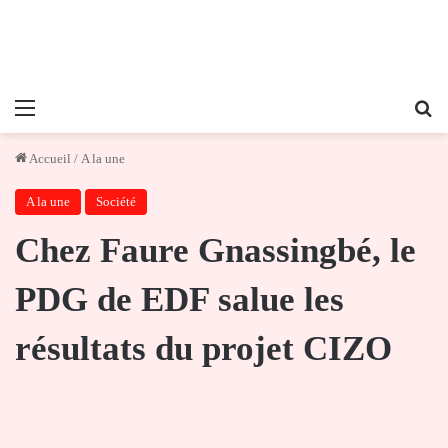
Menu
Re
Accueil
/
A la une
A la une
Société
Chez Faure Gnassingbé, le
PDG de EDF salue les
résultats du projet CIZO