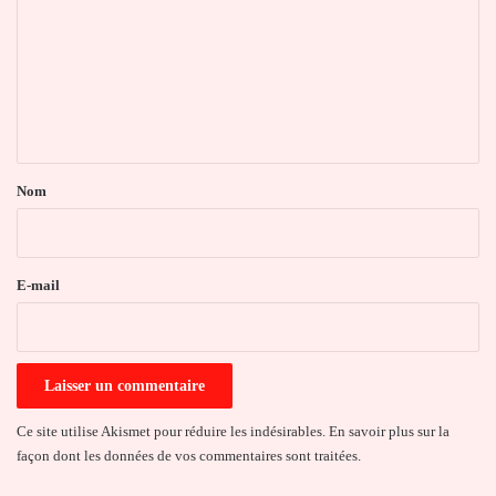
m
m
e
n
t
a
Nom
i
r
e
E-mail
*
Ce site utilise Akismet pour réduire les indésirables.
En savoir plus sur la
façon dont les données de vos commentaires sont traitées
.