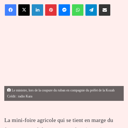
un
Facebook
X
Linkedin
Pinterest
Messenger
WhatsApp
Telegram
Partager par email
courriel
Le ministre, lors de la coupure du ruban en compagnie du préfet de la Kozah
Crédit : radio Kara
La mini-foire agricole qui se tient en marge du