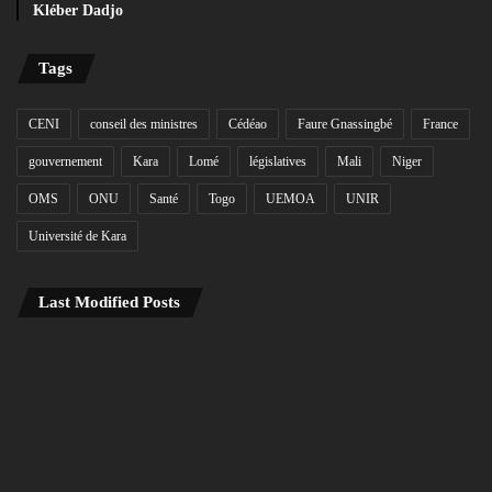
Kléber Dadjo
Tags
CENI
conseil des ministres
Cédéao
Faure Gnassingbé
France
gouvernement
Kara
Lomé
législatives
Mali
Niger
OMS
ONU
Santé
Togo
UEMOA
UNIR
Université de Kara
Last Modified Posts