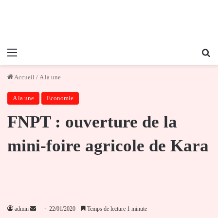
Menu
Re
Accueil
/
A la une
A la une
Economie
FNPT : ouverture de la
mini-foire agricole de Kara
Envoyer
admin
22/01/2020
Temps de lecture 1 minute