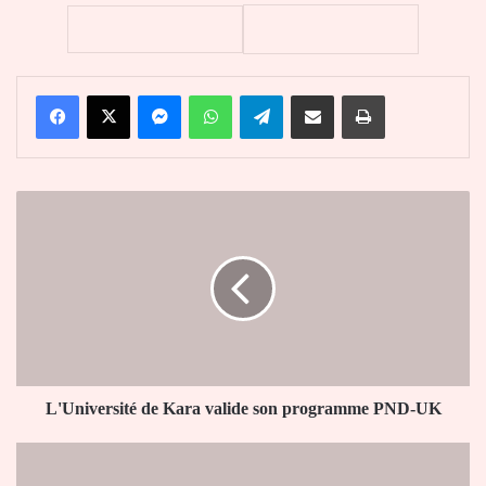
Facebook
X
Messenger
WhatsApp
Telegram
Partager par email
Imprimer
L'Université
de
Kara
valide
son
programme
PND-
UK
L'Université de Kara valide son programme PND-UK
Suzuki
Unveils