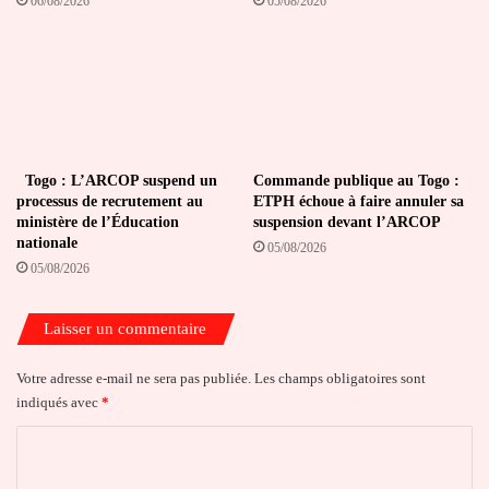
06/08/2026
05/08/2026
Togo : L’ARCOP suspend un
Commande publique au Togo :
processus de recrutement au
ETPH échoue à faire annuler sa
ministère de l’Éducation
suspension devant l’ARCOP
nationale
05/08/2026
05/08/2026
Laisser un commentaire
Votre adresse e-mail ne sera pas publiée.
Les champs obligatoires sont
indiqués avec
*
C
o