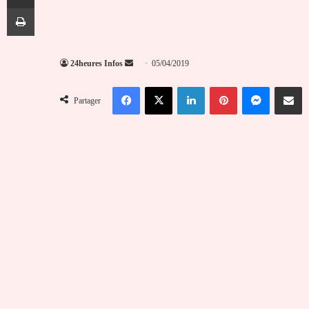
Imprimer
Envoyer
24heures Infos
05/04/2019
un
Facebook
X
Linkedin
Pinterest
Messenger
Partag
courriel
Partager