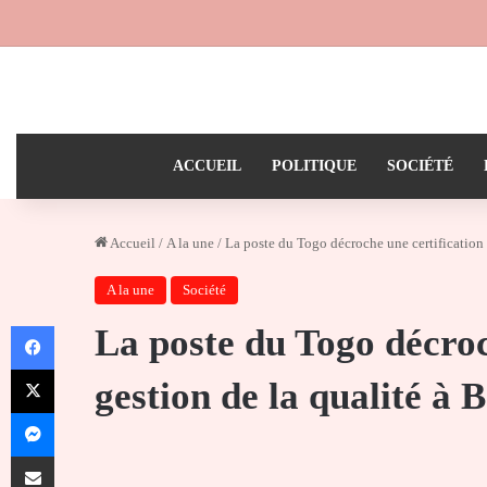
ACCUEIL
POLITIQUE
SOCIÉTÉ
Accueil
/
A la une
/
La poste du Togo décroche une certification 
A la une
Société
Facebook
La poste du Togo décroc
X
gestion de la qualité à 
Messenger
Partager par email