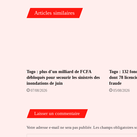
Articles similaires
Togo : plus d’un milliard de FCFA
Togo : 132 fon
débloqués pour secourir les sinistrés des
dont 78 licenci
inondations de juin
fraude
07/08/2026
05/08/2026
Laisser un commentaire
Votre adresse e-mail ne sera pas publiée.
Les champs obligatoires s