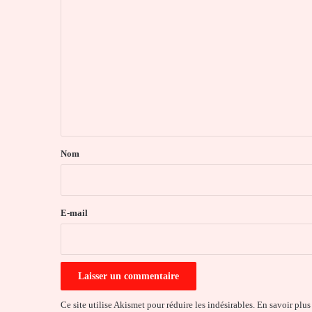
C
o
m
m
e
n
t
a
Nom
i
r
e
E-mail
*
Ce site utilise Akismet pour réduire les indésirables.
En savoir plus