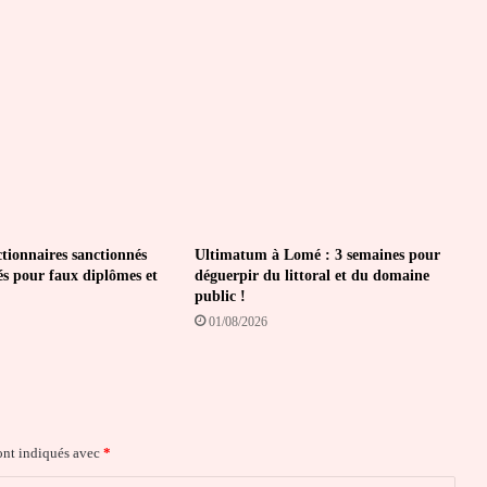
échauffourées
ctionnaires sanctionnés
Ultimatum à Lomé : 3 semaines pour
és pour faux diplômes et
déguerpir du littoral et du domaine
public !
01/08/2026
ont indiqués avec
*