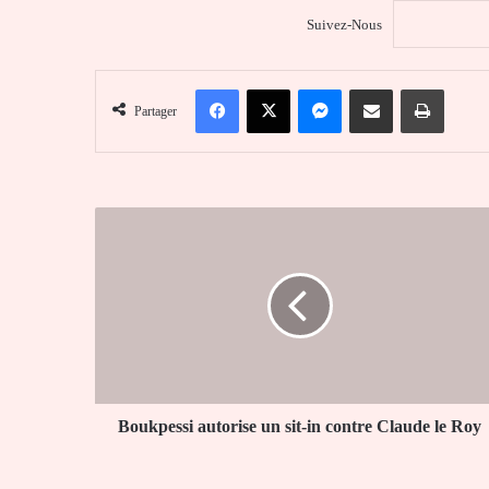
Suivez-Nous
Facebook
X
Messenger
Partager par email
Imprim
Partager
Boukpessi
autorise
un
sit-
in
contre
Claude
le
Roy
Boukpessi autorise un sit-in contre Claude le Roy