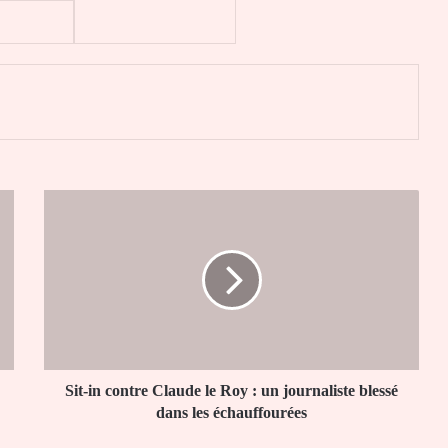
er
Sit-
in
contre
Claude
le
Roy
:
un
journaliste
blessé
Sit-in contre Claude le Roy : un journaliste blessé
dans
dans les échauffourées
les