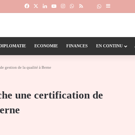
Facebook
X
Linkedin
YouTube
Instagram
WhatsApp
RSS
Suivre la chaîne
Dailymotion
Sidebar (barr
DIPLOMATIE
ECONOMIE
FINANCES
EN CONTINU
de gestion de la qualité à Berne
he une certification de
Berne