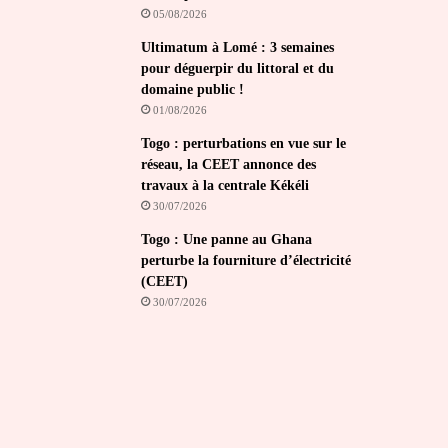
05/08/2026
Ultimatum à Lomé : 3 semaines
pour déguerpir du littoral et du
domaine public !
01/08/2026
Togo : perturbations en vue sur le
réseau, la CEET annonce des
travaux à la centrale Kékéli
30/07/2026
Togo : Une panne au Ghana
perturbe la fourniture d’électricité
(CEET)
30/07/2026