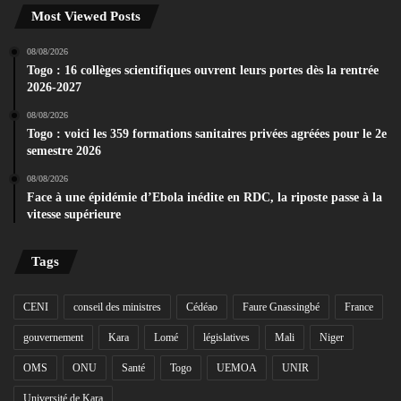
Most Viewed Posts
08/08/2026
Togo : 16 collèges scientifiques ouvrent leurs portes dès la rentrée
2026-2027
08/08/2026
Togo : voici les 359 formations sanitaires privées agréées pour le 2e
semestre 2026
08/08/2026
Face à une épidémie d’Ebola inédite en RDC, la riposte passe à la
vitesse supérieure
Tags
CENI
conseil des ministres
Cédéao
Faure Gnassingbé
France
gouvernement
Kara
Lomé
législatives
Mali
Niger
OMS
ONU
Santé
Togo
UEMOA
UNIR
Université de Kara