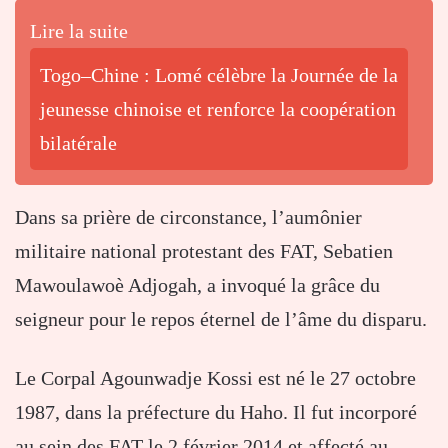
Lire la suite
Togo–Chine : Lomé célèbre la Journée de la
jeunesse chinoise et renforce la coopération
bilatérale
Dans sa prière de circonstance, l’aumônier
militaire national protestant des FAT, Sebatien
Mawoulawoè Adjogah, a invoqué la grâce du
seigneur pour le repos éternel de l’âme du disparu.
Le Corpal Agounwadje Kossi est né le 27 octobre
1987, dans la préfecture du Haho. Il fut incorporé
au sein des FAT le 2 février 2014 et affecté au