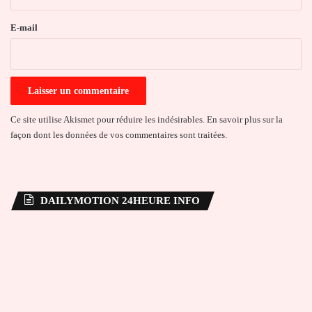
r
e
E-mail
*
Ce site utilise Akismet pour réduire les indésirables.
En savoir plus sur la
façon dont les données de vos commentaires sont traitées
.
DAILYMOTION 24HEURE INFO