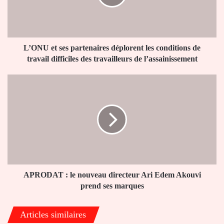
les
conditions
de
travail
difficiles
L’ONU et ses partenaires déplorent les conditions de
des
travail difficiles des travailleurs de l’assainissement
travailleurs
de
APRODAT
l’assainissement
:
le
nouveau
directeur
Ari
Edem
Akouvi
prend
ses
APRODAT : le nouveau directeur Ari Edem Akouvi
marques
prend ses marques
Articles similaires