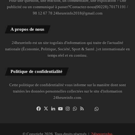
Pour une question, une réaction, un commentaire, une explication ? Une
publicité ou un communiqué à passer?Contactez-nous(00228) 70171191 /
98 12 67 78 24heureinfo2018@gmail.com
A propos de nous
24heureinfo est un site togolais d'information qui traite de l'actualité
nationale (Économie, Politique, Société, Sport & Santé..) et internationale en
temps réel et en continu.
Politique de confidentialité
Cette politique de confidentialité vous informe sur la manière dont sont
traitées les données personnelles collectées sur le site d'information
24heureinfo.com.
Facebook
X
Linkedin
YouTube
Instagram
WhatsApp
RSS
Dailymotion
Suivre
la
chaîne
24heureinfo
© Copyright 2026, Tous droits réservés |
24heureinfos