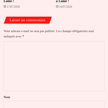
Lomé !
à Lomé !
17/07/2026
16/07/2026
Laisser un commentaire
Votre adresse e-mail ne sera pas publiée.
Les champs obligatoires sont
indiqués avec
*
C
o
m
m
e
n
t
a
Nom
i