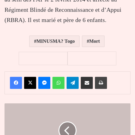
Régiment Blindé de Reconnaissance et d’Appui
(RBRA). Il est marié et père de 6 enfants.
MINUSMA? Togo
Mort
Facebook
X
Messenger
WhatsApp
Telegram
Partager par email
Imprimer
L’ONU
et
ses
partenaires
déplorent