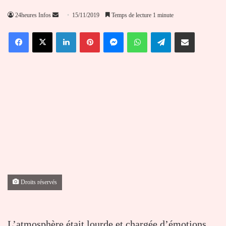
Envoyer
24heures Infos
15/11/2019
Temps de lecture 1 minute
un
Facebook
X
Linkedin
Pinterest
Messenger
WhatsApp
Telegram
Partager par email
courriel
Droits réservés
L’atmosphère était lourde et chargée d’émotions