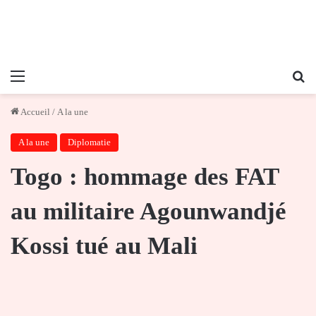
Menu
Re
Accueil
/
A la une
A la une
Diplomatie
Togo : hommage des FAT
au militaire Agounwandjé
Kossi tué au Mali