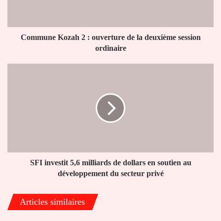
la
deuxième
session
ordinaire
Commune Kozah 2 : ouverture de la deuxième session
ordinaire
SFI
investit
5,6
milliards
de
dollars
en
soutien
au
développement
SFI investit 5,6 milliards de dollars en soutien au
du
développement du secteur privé
secteur
privé
Articles similaires