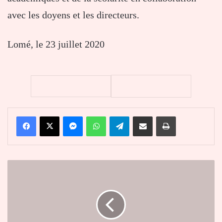
avec les doyens et les directeurs.
Lomé, le 23 juillet 2020
Facebook
X
Messenger
WhatsApp
Telegram
Partager par email
Imprimer
Commune
Kozah
2
:
ouverture
de