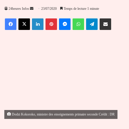
Envoyer
24heures Infos
23/07/2020
Temps de lecture 1 minute
un
Facebook
X
Linkedin
Pinterest
Messenger
WhatsApp
Telegram
Partager par email
courriel
Dodzi Kokoroko, ministre des enseignements primaire seconde Crédit : DR