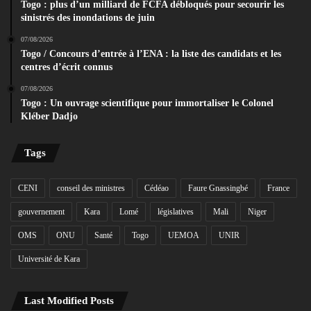
Togo : plus d’un milliard de FCFA débloqués pour secourir les
sinistrés des inondations de juin
07/08/2026
Togo / Concours d’entrée à l’ENA : la liste des candidats et les
centres d’écrit connus
07/08/2026
Togo : Un ouvrage scientifique pour immortaliser le Colonel
Kléber Dadjo
Tags
CENI
conseil des ministres
Cédéao
Faure Gnassingbé
France
gouvernement
Kara
Lomé
législatives
Mali
Niger
OMS
ONU
Santé
Togo
UEMOA
UNIR
Université de Kara
Last Modified Posts