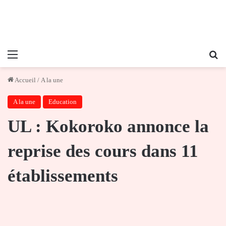
Menu
Re
Accueil
/
A la une
A la une
Education
UL : Kokoroko annonce la
reprise des cours dans 11
établissements