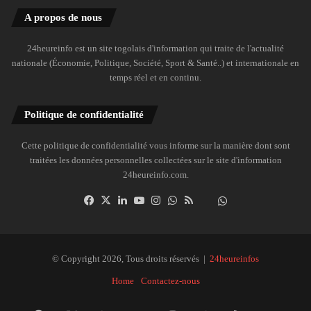
A propos de nous
24heureinfo est un site togolais d'information qui traite de l'actualité
nationale (Économie, Politique, Société, Sport & Santé..) et internationale en
temps réel et en continu.
Politique de confidentialité
Cette politique de confidentialité vous informe sur la manière dont sont
traitées les données personnelles collectées sur le site d'information
24heureinfo.com.
Facebook
X
Linkedin
YouTube
Instagram
WhatsApp
RSS
Dailymotion
Suivre
la
chaîne
24heureinfo
© Copyright 2026, Tous droits réservés |
24heureinfos
sur
Home
Contactez-nous
WhatsApp