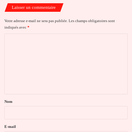
Laisser un commentaire
Votre adresse e-mail ne sera pas publiée.
Les champs obligatoires sont
indiqués avec
*
C
o
m
m
e
n
t
a
Nom
i
r
e
E-mail