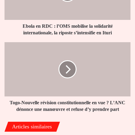
mobilise
la
solidarité
internationale,
la
Ebola en RDC : l’OMS mobilise la solidarité
riposte
internationale, la riposte s’intensifie en Ituri
s’intensifie
en
Togo-
Ituri
Nouvelle
révision
constitutionnelle
en
vue
?
L’ANC
dénonce
une
Togo-Nouvelle révision constitutionnelle en vue ? L’ANC
manœuvre
dénonce une manœuvre et refuse d’y prendre part
et
refuse
Articles similaires
d’y
prendre