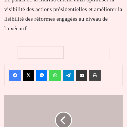
visibilité des actions présidentielles et améliorer la
lisibilité des réformes engagées au niveau de
l’exécutif.
Facebook
X
Messenger
WhatsApp
Telegram
Partager par email
Imprimer
Ebola
en
RDC
:
l’OMS