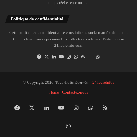
temps réel et en continu.
Politique de confidentialité
Cette politique de confidentialité vous informe sur la manière dont sont
traitées les données personnelles collectées sur le site d'information
24heureinfo.com.
Facebook
X
Linkedin
YouTube
Instagram
WhatsApp
RSS
Dailymotion
Suivre
la
chaîne
24heureinfo
© Copyright 2026, Tous droits réservés |
24heureinfos
sur
Home
Contactez-nous
WhatsApp
Facebook
X
Linkedin
YouTube
Instagram
WhatsApp
RSS
Dai
Suivre