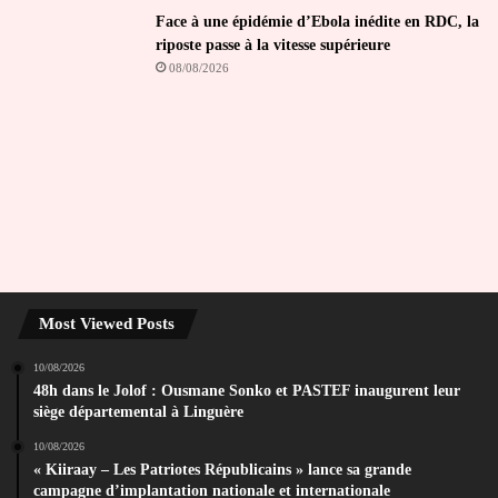
Face à une épidémie d’Ebola inédite en RDC, la
riposte passe à la vitesse supérieure
08/08/2026
Most Viewed Posts
10/08/2026
48h dans le Jolof : Ousmane Sonko et PASTEF inaugurent leur
siège départemental à Linguère
10/08/2026
« Kiiraay – Les Patriotes Républicains » lance sa grande
campagne d’implantation nationale et internationale