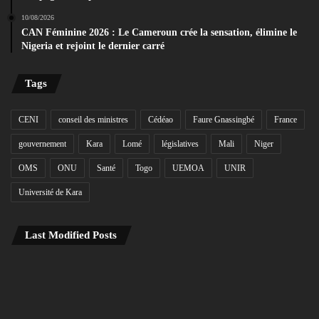
10/08/2026
CAN Féminine 2026 : Le Cameroun crée la sensation, élimine le
Nigeria et rejoint le dernier carré
Tags
CENI
conseil des ministres
Cédéao
Faure Gnassingbé
France
gouvernement
Kara
Lomé
législatives
Mali
Niger
OMS
ONU
Santé
Togo
UEMOA
UNIR
Université de Kara
Last Modified Posts