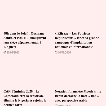
part
48h dans le Jolof : Ousmane
« Kiiraay – Les Patriotes
Sonko et PASTEF inaugurent
Républicains » lance sa grande
leur siège départemental à
campagne d’implantation
Linguère
nationale et internationale
10/08/2026
10/08/2026
CAN Féminine 2026 : Le
Notation financière Moody’s : le
Cameroun crée la sensation,
Bénin décroche la note « Ba3 »
élimine le Nigeria et rejoint le
avec perspective stable
dernier carré
10/08/2026