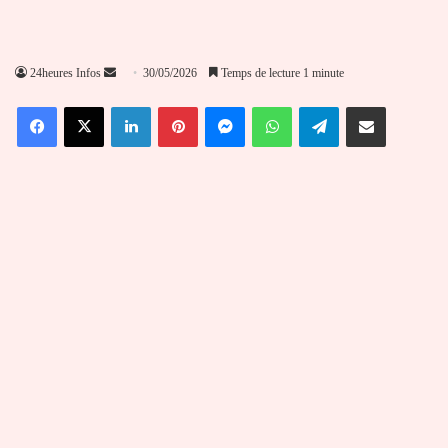
Envoyer
24heures Infos
30/05/2026
Temps de lecture 1 minute
un
Facebook
X
Linkedin
Pinterest
Messenger
WhatsApp
Telegram
Partager par email
courriel