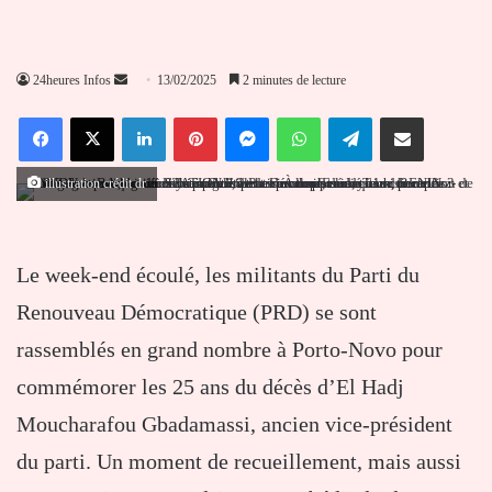
Envoyer
24heures Infos
13/02/2025
2 minutes de lecture
un
Facebook
X
Linkedin
Pinterest
Messenger
WhatsApp
Telegram
Partager par email
courriel
illustration crédit dr
Le week-end écoulé, les militants du Parti du
Renouveau Démocratique (PRD) se sont
rassemblés en grand nombre à Porto-Novo pour
commémorer les 25 ans du décès d’El Hadj
Moucharafou Gbadamassi, ancien vice-président
du parti. Un moment de recueillement, mais aussi