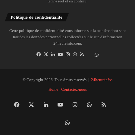
temps réel et en continu.
Politique de confidentialité
Cette politique de confidentialité vous informe sur la manière dont sont
traitées les données personnelles collectées sur le site d'information
24heureinfo.com.
Facebook
X
Linkedin
YouTube
Instagram
WhatsApp
RSS
Dailymotion
Suivre
la
chaîne
24heureinfo
© Copyright 2026, Tous droits réservés |
24heureinfos
sur
Home
Contactez-nous
WhatsApp
Facebook
X
Linkedin
YouTube
Instagram
WhatsApp
RSS
Dai
Suivre