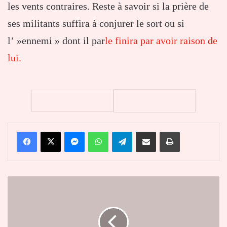
les vents contraires. Reste à savoir si la prière de
ses militants suffira à conjurer le sort ou si
l’ »ennemi » dont il par
le finira par avoir raison de
lui.
Facebook
X
Messenger
WhatsApp
Telegram
Partager par email
Imprimer
Université
de
Lomé
:
UniPod