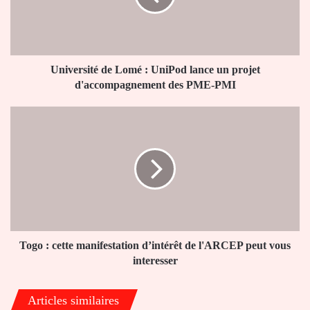
lance
un
projet
d'accompagnement
des
Université de Lomé : UniPod lance un projet
PME-
d'accompagnement des PME-PMI
PMI
Togo
:
cette
manifestation
d’intérêt
de
l'ARCEP
peut
vous
interesser
Togo : cette manifestation d’intérêt de l'ARCEP peut vous
interesser
Articles similaires