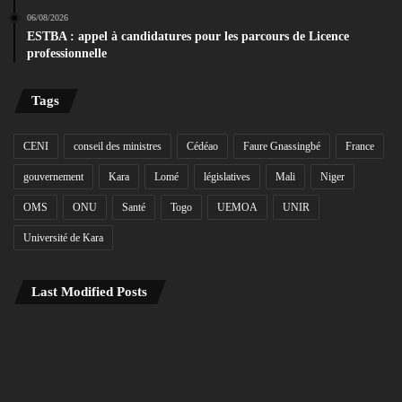
06/08/2026
ESTBA : appel à candidatures pour les parcours de Licence
professionnelle
Tags
CENI
conseil des ministres
Cédéao
Faure Gnassingbé
France
gouvernement
Kara
Lomé
législatives
Mali
Niger
OMS
ONU
Santé
Togo
UEMOA
UNIR
Université de Kara
Last Modified Posts