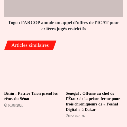
d’offres
de
l’ICAT
pour
Togo : l’ARCOP annule un appel d’offres de l’ICAT pour
critères
critères jugés restrictifs
jugés
restrictifs
Articles similaires
Bénin : Patrice Talon prend les
Sénégal : Offense au chef de
rênes du Sénat
l’État : de la prison ferme pour
trois chroniqueurs de « Feeñal
06/08/2026
Digital » à Dakar
05/08/2026