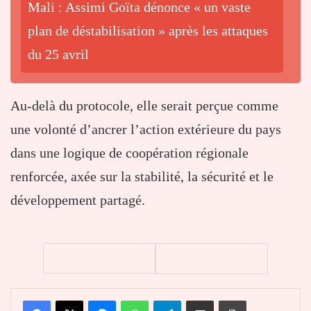
Mali : Assimi Goïta dénonce « un vaste
plan de déstabilisation » après les attaques
du 25 avril
Au-delà du protocole, elle serait perçue comme
une volonté d’ancrer l’action extérieure du pays
dans une logique de coopération régionale
renforcée, axée sur la stabilité, la sécurité et le
développement partagé.
Facebook
X
Messenger
WhatsApp
Telegram
Partager par email
Imprimer