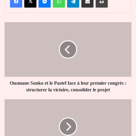
Ousmane
Sonko
et
le
Pastef
face
à
leur
premier
congrès
Ousmane Sonko et le Pastef face à leur premier congrès :
:
structurer la victoire, consolider le projet
structurer
la
Togo
victoire,
:
consolider
l’ARCOP
le
annule
projet
un
appel