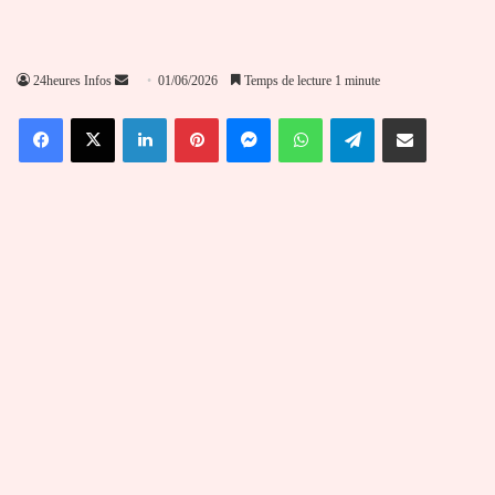
Envoyer
24heures Infos
01/06/2026
Temps de lecture 1 minute
un
Facebook
X
Linkedin
Pinterest
Messenger
WhatsApp
Telegram
Partager par email
courriel