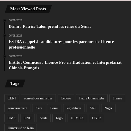
Most Viewed Posts
06/08/2026
Bénin : Patrice Talon prend les rênes du Sénat
06/08/2026
ESTBA : appel à candidatures pour les parcours de Licence
professionnelle
06/08/2026
Institut Confucius : Licence Pro en Traduction et Interprétariat
Chinois-Français
Tags
CENI
conseil des ministres
Cédéao
Faure Gnassingbé
France
gouvernement
Kara
Lomé
législatives
Mali
Niger
OMS
ONU
Santé
Togo
UEMOA
UNIR
Université de Kara