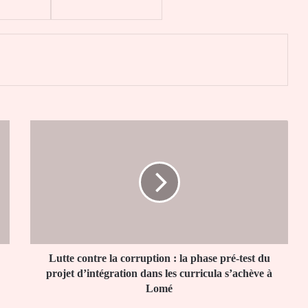
er
Lutte
contre
la
corruption
:
la
phase
pré-
test
du
Lutte contre la corruption : la phase pré-test du
projet
projet d’intégration dans les curricula s’achève à
d’intégration
Lomé
dans