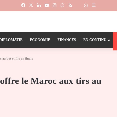
Facebook
X
Linkedin
YouTube
Instagram
WhatsApp
RSS
Suivre la chaîne
Dailymotion
Sidebar (barr
DIPLOMATIE
ECONOMIE
FINANCES
EN CONTINU
 au but et file en finale
offre le Maroc aux tirs au