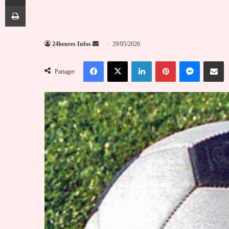
Imprimer
Envoyer
24heures Infos
29/05/2026
un
Facebook
X
Linkedin
Pinterest
Messenger
Partag
courriel
Partager