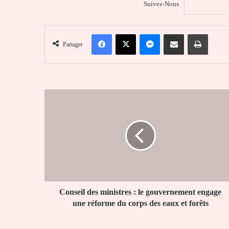
Suivez-Nous
Facebook
X
Messenger
Partager par email
Imprim
Partager
Conseil
des
ministres
:
le
gouvernement
engage
une
réforme
du
Conseil des ministres : le gouvernement engage
corps
une réforme du corps des eaux et forêts
des
eaux