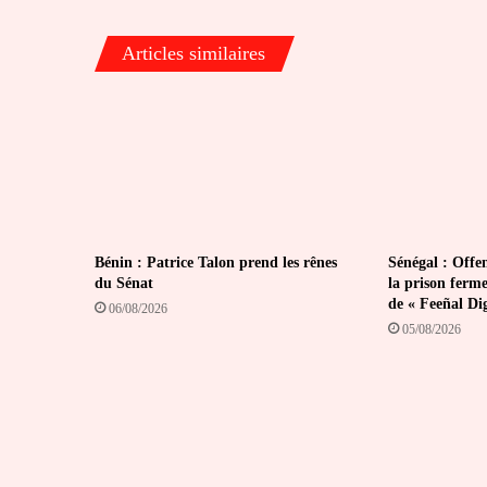
et
forêts
Articles similaires
Bénin : Patrice Talon prend les rênes
Sénégal : Offen
du Sénat
la prison ferm
de « Feeñal Di
06/08/2026
05/08/2026