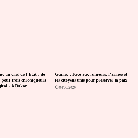
les
curricula
s’achève
à
Lomé
se au chef de l’État : de
Guinée : Face aux rumeurs, l’armée et
e pour trois chroniqueurs
les citoyens unis pour préserver la paix
gital » à Dakar
04/08/2026