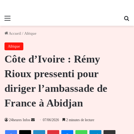
Menu
Re
Accueil
/
Afrique
Afrique
Côte d’Ivoire : Rémy
Rioux pressenti pour
diriger l’ambassade de
France à Abidjan
Envoyer
24heures Infos
07/06/2026
2 minutes de lecture
un
Facebook
X
Linkedin
Pinterest
Messenger
WhatsApp
Telegram
Partager par email