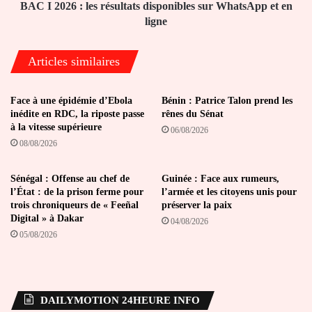
et
BAC I 2026 : les résultats disponibles sur WhatsApp et en
en
ligne
ligne
Articles similaires
Face à une épidémie d’Ebola
Bénin : Patrice Talon prend les
inédite en RDC, la riposte passe
rênes du Sénat
à la vitesse supérieure
06/08/2026
08/08/2026
Sénégal : Offense au chef de
Guinée : Face aux rumeurs,
l’État : de la prison ferme pour
l’armée et les citoyens unis pour
trois chroniqueurs de « Feeñal
préserver la paix
Digital » à Dakar
04/08/2026
05/08/2026
DAILYMOTION 24HEURE INFO