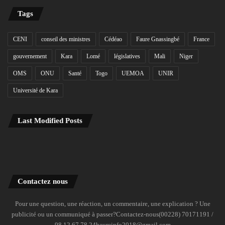
Tags
CENI
conseil des ministres
Cédéao
Faure Gnassingbé
France
gouvernement
Kara
Lomé
législatives
Mali
Niger
OMS
ONU
Santé
Togo
UEMOA
UNIR
Université de Kara
Last Modified Posts
Contactez nous
Pour une question, une réaction, un commentaire, une explication ? Une
publicité ou un communiqué à passer?Contactez-nous(00228) 70171191 /
98 12 67 78 24heureinfo2018@gmail.com