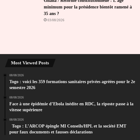
Ghana / Réforme constitutionnelle : L’âge
minimum pour la présidence bientôt ramené à
35 ans ?
03/08/2026
Most Viewed Posts
08/08/2026
Togo : voici les 359 formations sanitaires privées agréées pour le 2e
semestre 2026
08/08/2026
Face à une épidémie d’Ebola inédite en RDC, la riposte passe à la
vitesse supérieure
08/08/2026
Togo : L’ARCOP épingle MI Conseils/HPL et la société EMT
pour faux documents et fausses déclarations