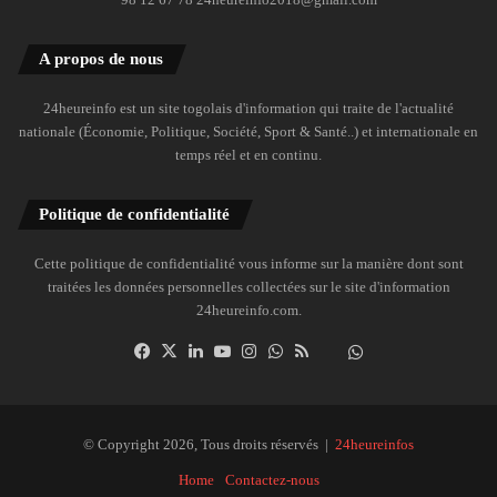
A propos de nous
24heureinfo est un site togolais d'information qui traite de l'actualité
nationale (Économie, Politique, Société, Sport & Santé..) et internationale en
temps réel et en continu.
Politique de confidentialité
Cette politique de confidentialité vous informe sur la manière dont sont
traitées les données personnelles collectées sur le site d'information
24heureinfo.com.
Facebook
X
Linkedin
YouTube
Instagram
WhatsApp
RSS
Dailymotion
Suivre
la
chaîne
24heureinfo
© Copyright 2026, Tous droits réservés |
24heureinfos
sur
Home
Contactez-nous
WhatsApp