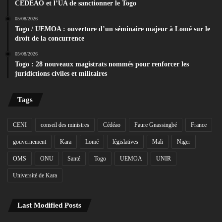
CEDEAO et l’UA de sanctionner le Togo
05/08/2026
Togo / UEMOA : ouverture d’un séminaire majeur à Lomé sur le
droit de la concurrence
05/08/2026
Togo : 28 nouveaux magistrats nommés pour renforcer les
juridictions civiles et militaires
Tags
CENI
conseil des ministres
Cédéao
Faure Gnassingbé
France
gouvernement
Kara
Lomé
législatives
Mali
Niger
OMS
ONU
Santé
Togo
UEMOA
UNIR
Université de Kara
Last Modified Posts