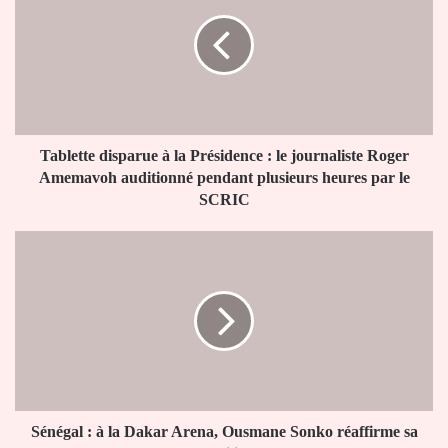
à
la
Présidence
:
le
journaliste
Roger
Amemavoh
Tablette disparue à la Présidence : le journaliste Roger
auditionné
Amemavoh auditionné pendant plusieurs heures par le
pendant
SCRIC
plusieurs
heures
Sénégal
par
:
le
à
SCRIC
la
Dakar
Arena,
Ousmane
Sonko
réaffirme
sa
Sénégal : à la Dakar Arena, Ousmane Sonko réaffirme sa