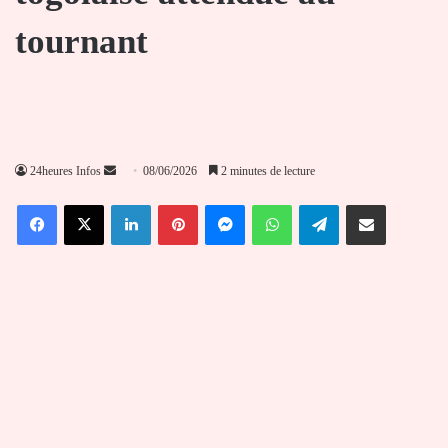
tournant
Envoyer
24heures Infos
08/06/2026
2 minutes de lecture
un
Facebook
X
Linkedin
Pinterest
Messenger
WhatsApp
Telegram
Partager par email
courriel