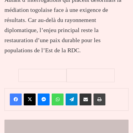
médiation togolaise face à une exigence de
résultats. Car au-delà du rayonnement
diplomatique, l’enjeu principal reste la
restauration d’une paix durable pour les
populations de l’Est de la RDC.
Facebook
X
Messenger
WhatsApp
Telegram
Partager par email
Imprimer
Tablette
disparue