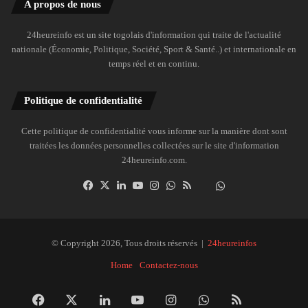
A propos de nous
24heureinfo est un site togolais d'information qui traite de l'actualité
nationale (Économie, Politique, Société, Sport & Santé..) et internationale en
temps réel et en continu.
Politique de confidentialité
Cette politique de confidentialité vous informe sur la manière dont sont
traitées les données personnelles collectées sur le site d'information
24heureinfo.com.
Facebook
X
Linkedin
YouTube
Instagram
WhatsApp
RSS
Dailymotion
Suivre
la
chaîne
24heureinfo
© Copyright 2026, Tous droits réservés |
24heureinfos
sur
Home
Contactez-nous
WhatsApp
Facebook
X
Linkedin
YouTube
Instagram
WhatsApp
RSS
Dai