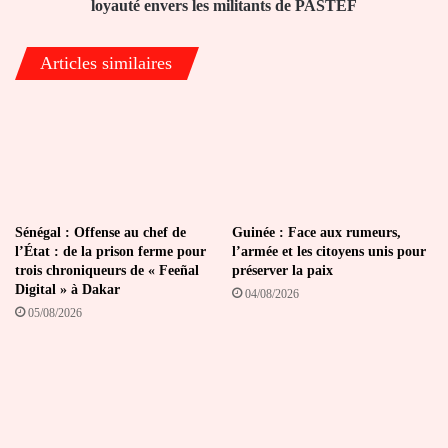
loyauté
loyauté envers les militants de PASTEF
envers
les
Articles similaires
militants
de
PASTEF
Sénégal : Offense au chef de
Guinée : Face aux rumeurs,
l’État : de la prison ferme pour
l’armée et les citoyens unis pour
trois chroniqueurs de « Feeñal
préserver la paix
Digital » à Dakar
04/08/2026
05/08/2026