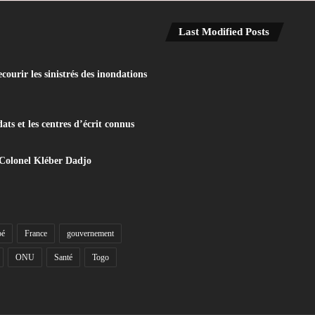
Last Modified Posts
ourir les sinistrés des inondations
ats et les centres d’écrit connus
 Colonel Kléber Dadjo
bé
France
gouvernement
ONU
Santé
Togo