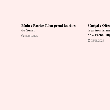
Bénin : Patrice Talon prend les rênes
Sénégal : Offen
du Sénat
la prison ferm
de « Feeñal Di
06/08/2026
05/08/2026