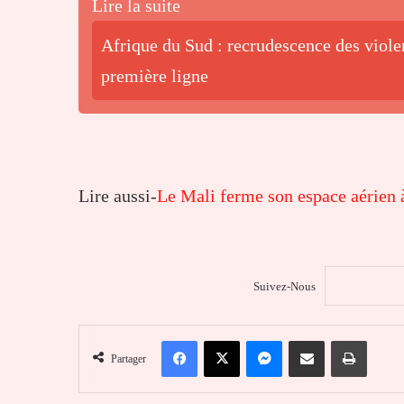
Lire la suite
Afrique du Sud : recrudescence des viole
première ligne
Lire aussi-
Le Mali ferme son espace aérien 
Suivez-Nous
Facebook
X
Messenger
Partager par email
Imprim
Partager