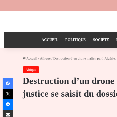
ACCUEIL
POLITIQUE
SOCIÉTÉ
Accueil
/
Afrique
/
Destruction d’un drone malien par l’Algérie: l
Afrique
Destruction d’un drone 
Facebook
X
justice se saisit du dossi
Messenger
Partager par email