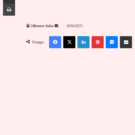
Imprimer
Envoyer
24heures Infos
10/04/2025
un
Facebook
X
Linkedin
Pinterest
Messenger
Partag
courriel
Partager