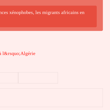
nces xénophobes, les migrants africains en
à l&rsquo;Algérie
er