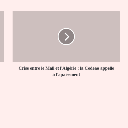
Crise
entre
le
Mali
et
l'Algérie
:
la
Cedeao
appelle
Crise entre le Mali et l'Algérie : la Cedeao appelle
à
à l'apaisement
l'apaisement