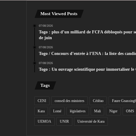
Most Viewed Posts
07/08/2026
Togo : plus d’un milliard de FCFA débloqués pour sec
de juin
07/08/2026
Togo / Concours d’entrée à l’ENA : la liste des candid
07/08/2026
Togo : Un ouvrage scientifique pour immortaliser le
Tags
CENI
conseil des ministres
Cédéao
Faure Gnassing
Kara
Lomé
législatives
Mali
Niger
OMS
UEMOA
UNIR
Université de Kara