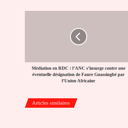
Médiation
en
RDC
:
l’ANC
s’insurge
contre
une
éventuelle
désignation
Médiation en RDC : l’ANC s’insurge contre une
de
éventuelle désignation de Faure Gnassingbé par
Faure
l’Union Africaine
Gnassingbé
par
l’Union
Articles similaires
Africaine