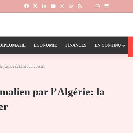
Facebook
X
Linkedin
YouTube
Instagram
WhatsApp
RSS
Suivre la chaîne
Dailymotion
Sidebar (barr
DIPLOMATIE
ECONOMIE
FINANCES
EN CONTINU
a justice se saisit du dossier
malien par l’Algérie: la
er