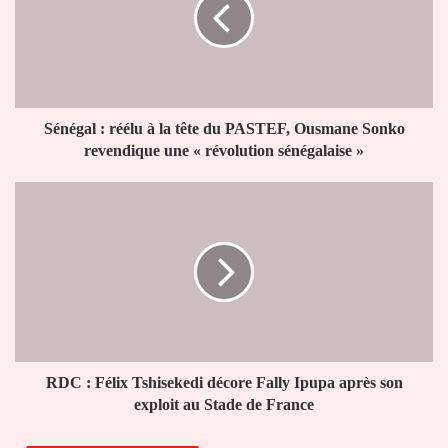
à
la
tête
du
PASTEF,
Ousmane
Sonko
Sénégal : réélu à la tête du PASTEF, Ousmane Sonko
revendique
revendique une « révolution sénégalaise »
une
«
RDC
révolution
:
sénégalaise
Félix
»
Tshisekedi
décore
Fally
Ipupa
après
son
exploit
RDC : Félix Tshisekedi décore Fally Ipupa après son
au
exploit au Stade de France
Stade
de