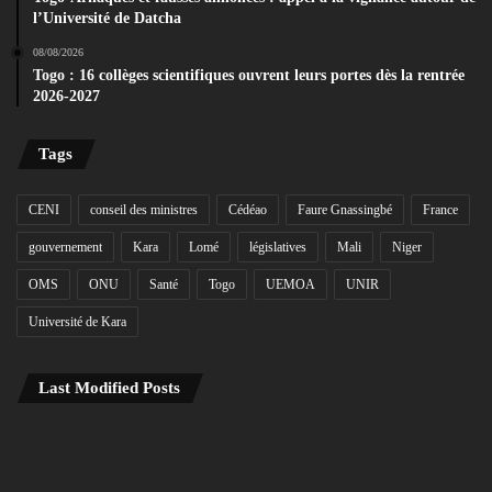
l’Université de Datcha
08/08/2026
Togo : 16 collèges scientifiques ouvrent leurs portes dès la rentrée
2026-2027
Tags
CENI
conseil des ministres
Cédéao
Faure Gnassingbé
France
gouvernement
Kara
Lomé
législatives
Mali
Niger
OMS
ONU
Santé
Togo
UEMOA
UNIR
Université de Kara
Last Modified Posts