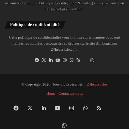
nationale (Économie, Politique, Société, Sport & Santé..) et internationale en
temps réel et en continu.
Politique de confidentialité
Cette politique de confidentialité vous informe sur la manière dont sont
traitées les données personnelles collectées sur le site d'information
24heureinfo.com.
Facebook
X
Linkedin
YouTube
Instagram
WhatsApp
RSS
Dailymotion
Suivre
la
chaîne
24heureinfo
© Copyright 2026, Tous droits réservés |
24heureinfos
sur
Home
Contactez-nous
WhatsApp
Facebook
X
Linkedin
YouTube
Instagram
WhatsApp
RSS
Dai
Suivre