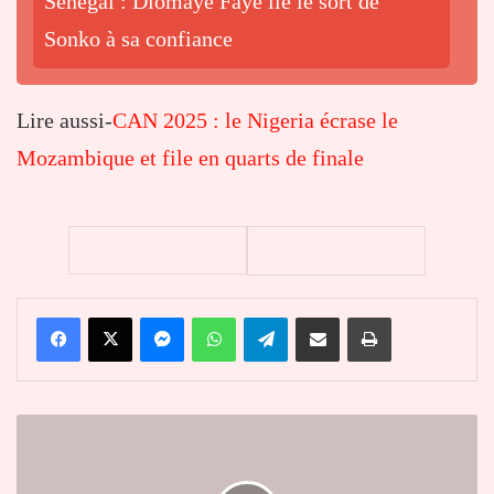
Sénégal : Diomaye Faye lie le sort de
Sonko à sa confiance
Lire aussi-
CAN 2025 : le Nigeria écrase le
Mozambique et file en quarts de finale
Facebook
X
Messenger
WhatsApp
Telegram
Partager par email
Imprimer
Sénégal
:
réélu