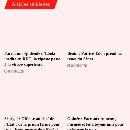
Articles similaires
France
Face à une épidémie d’Ebola
Bénin : Patrice Talon prend les
inédite en RDC, la riposte passe
rênes du Sénat
à la vitesse supérieure
06/08/2026
08/08/2026
Sénégal : Offense au chef de
Guinée : Face aux rumeurs,
l’État : de la prison ferme pour
l’armée et les citoyens unis pour
trois chroniqueurs de « Feeñal
préserver la paix