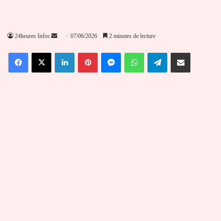
Envoyer
24heures Infos
07/06/2026
2 minutes de lecture
un
Facebook
X
Linkedin
Pinterest
Messenger
WhatsApp
Telegram
Partager par email
courriel