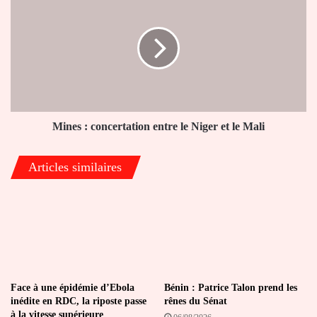
:
concertation
entre
le
Niger
et
le
Mali
Mines : concertation entre le Niger et le Mali
Articles similaires
Face à une épidémie d’Ebola
Bénin : Patrice Talon prend les
inédite en RDC, la riposte passe
rênes du Sénat
à la vitesse supérieure