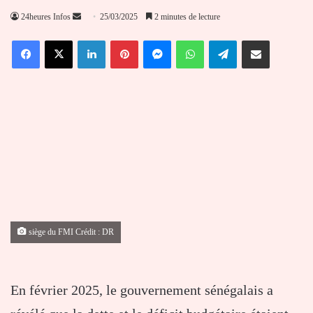
Envoyer
24heures Infos
25/03/2025
2 minutes de lecture
un
Facebook
X
Linkedin
Pinterest
Messenger
WhatsApp
Telegram
Partager par email
courriel
siège du FMI Crédit : DR
En février 2025, le gouvernement sénégalais a