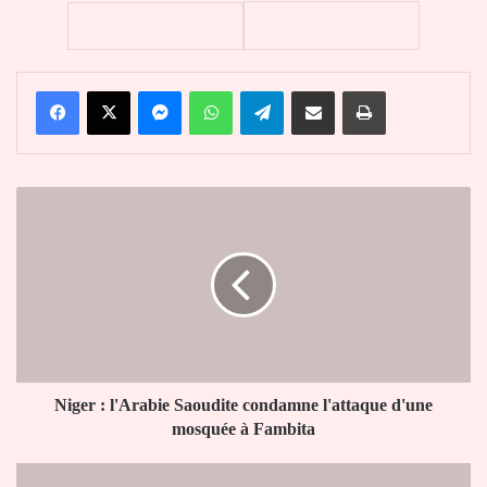
Facebook
X
Messenger
WhatsApp
Telegram
Partager par email
Imprimer
Niger
:
l'Arabie
Saoudite
condamne
l'attaque
d'une
mosquée
à
Fambita
Niger : l'Arabie Saoudite condamne l'attaque d'une
mosquée à Fambita
Mines