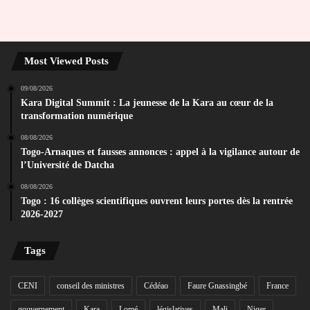
Most Viewed Posts
09/08/2026
Kara Digital Summit : La jeunesse de la Kara au cœur de la
transformation numérique
08/08/2026
Togo-Arnaques et fausses annonces : appel à la vigilance autour de
l’Université de Datcha
08/08/2026
Togo : 16 collèges scientifiques ouvrent leurs portes dès la rentrée
2026-2027
Tags
CENI
conseil des ministres
Cédéao
Faure Gnassingbé
France
gouvernement
Kara
Lomé
législatives
Mali
Niger