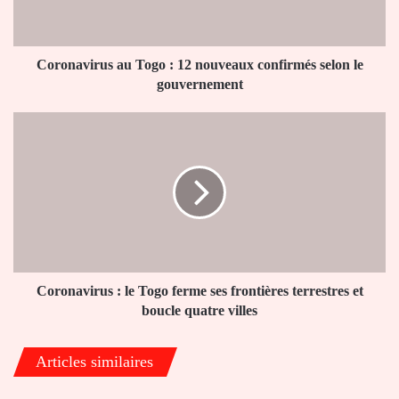
confirmés
selon
le
gouvernement
Coronavirus au Togo : 12 nouveaux confirmés selon le
gouvernement
Coronavirus
:
le
Togo
ferme
ses
frontières
terrestres
et
boucle
Coronavirus : le Togo ferme ses frontières terrestres et
quatre
boucle quatre villes
villes
Articles similaires