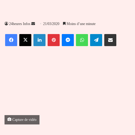
Envoyer
24heures Infos
21/03/2020
Moins d’une minute
un
Facebook
X
Linkedin
Pinterest
Messenger
WhatsApp
Telegram
Partager par email
courriel
Capture de vidéo