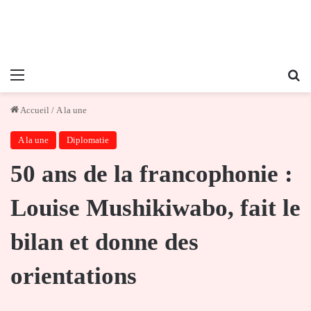
Menu
Re
Accueil
/
A la une
A la une
Diplomatie
50 ans de la francophonie :
Louise Mushikiwabo, fait le
bilan et donne des
orientations