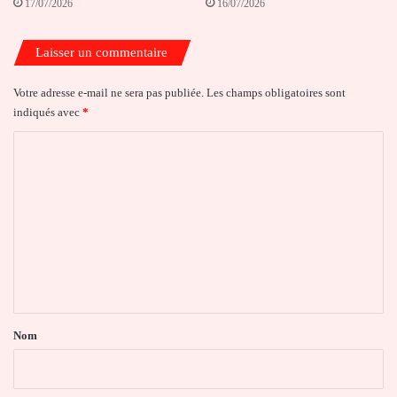
17/07/2026
16/07/2026
Laisser un commentaire
Votre adresse e-mail ne sera pas publiée.
Les champs obligatoires sont
indiqués avec
*
C
o
m
m
e
n
t
a
Nom
i
r