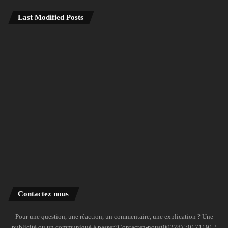
Last Modified Posts
Contactez nous
Pour une question, une réaction, un commentaire, une explication ? Une
publicité ou un communiqué à passer?Contactez-nous(00228) 70171191 /