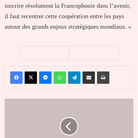
inscrire résolument la Francophonie dans l’avenir,
il faut recentrer cette coopération entre les pays
autour des grands enjeux stratégiques mondiaux. »
Facebook
X
Messenger
WhatsApp
Telegram
Partager par email
Imprimer
Coronavirus
au
Togo
:
12
nouveaux