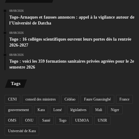
08/08/2026
Togo-Arnaques et fausses annonces : appel à la vigilance autour de
l’Université de Datcha
08/08/2026
Togo : 16 collèges scientifiques ouvrent leurs portes dès la rentrée
2026-2027
08/08/2026
Togo : voici les 359 formations sanitaires privées agréées pour le 2e
semestre 2026
Tags
CENI
conseil des ministres
Cédéao
Faure Gnassingbé
France
gouvernement
Kara
Lomé
législatives
Mali
Niger
OMS
ONU
Santé
Togo
UEMOA
UNIR
Université de Kara