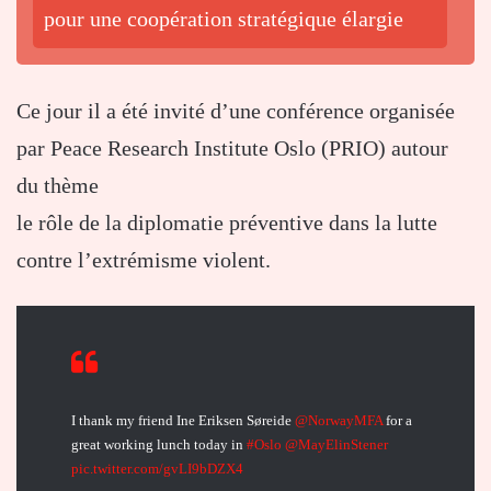
pour une coopération stratégique élargie
Ce jour il a été invité d’une conférence organisée
par Peace Research Institute Oslo (PRIO) autour
du thème
le rôle de la diplomatie préventive dans la lutte
contre l’extrémisme violent.
I thank my friend Ine Eriksen Søreide ⁦
@NorwayMFA
⁩ for a
great working lunch today in
#Oslo
⁦
@MayElinStener
pic.twitter.com/gvLI9bDZX4