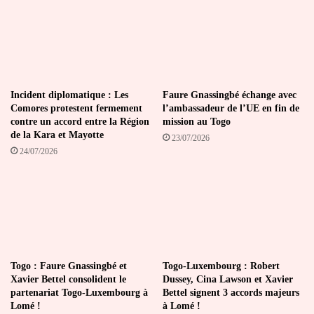
deux
Incident diplomatique : Les
Faure Gnassingbé échange avec
Comores protestent fermement
l’ambassadeur de l’UE en fin de
contre un accord entre la Région
mission au Togo
de la Kara et Mayotte
23/07/2026
24/07/2026
Togo : Faure Gnassingbé et
Togo-Luxembourg : Robert
Xavier Bettel consolident le
Dussey, Cina Lawson et Xavier
partenariat Togo-Luxembourg à
Bettel signent 3 accords majeurs
Lomé !
à Lomé !