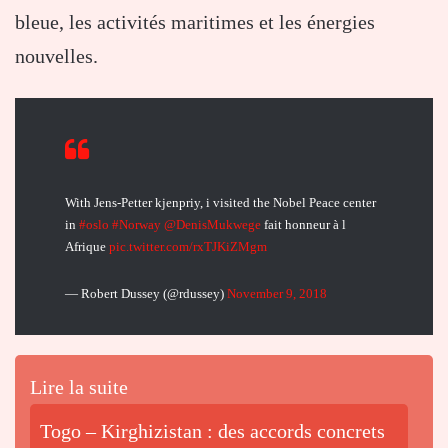
bleue, les activités maritimes et les énergies
nouvelles.
With Jens-Petter kjenpriy, i visited the Nobel Peace center
in
#oslo
#Norway
@DenisMukwege
fait honneur à l
Afrique
pic.twitter.com/rxTJKiZMgm
— Robert Dussey (@rdussey)
November 9, 2018
Lire la suite
Togo – Kirghizistan : des accords concrets