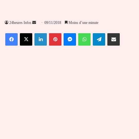
Envoyer
24heures Infos
09/11/2018
Moins d’une minute
un
Facebook
X
Linkedin
Pinterest
Messenger
WhatsApp
Telegram
Partager par email
courriel