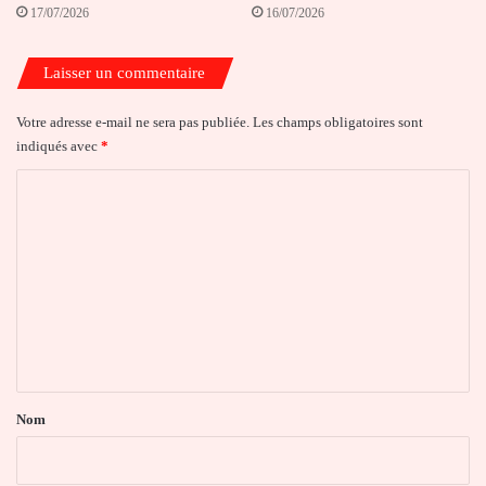
17/07/2026
16/07/2026
Laisser un commentaire
Votre adresse e-mail ne sera pas publiée.
Les champs obligatoires sont
indiqués avec
*
C
o
m
m
e
n
t
a
Nom
i
r