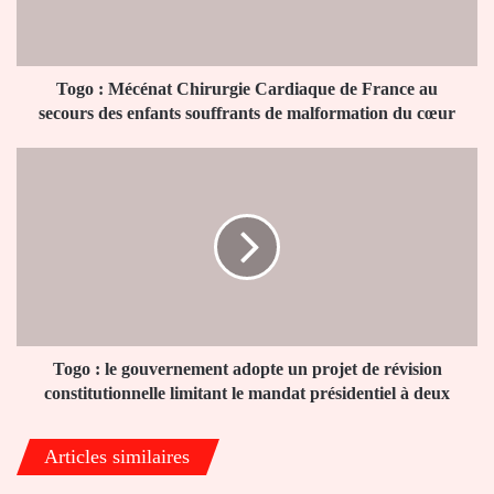
France
au
secours
des
Togo : Mécénat Chirurgie Cardiaque de France au
enfants
secours des enfants souffrants de malformation du cœur
souffrants
de
Togo
malformation
:
du
le
cœur
gouvernement
adopte
un
projet
de
révision
constitutionnelle
Togo : le gouvernement adopte un projet de révision
limitant
constitutionnelle limitant le mandat présidentiel à deux
le
mandat
Articles similaires
présidentiel
à