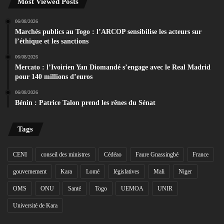
Most Viewed Posts
06/08/2026
Marchés publics au Togo : l’ARCOP sensibilise les acteurs sur
l’éthique et les sanctions
06/08/2026
Mercato : l’Ivoirien Yan Diomandé s’engage avec le Real Madrid
pour 140 millions d’euros
06/08/2026
Bénin : Patrice Talon prend les rênes du Sénat
Tags
CENI
conseil des ministres
Cédéao
Faure Gnassingbé
France
gouvernement
Kara
Lomé
législatives
Mali
Niger
OMS
ONU
Santé
Togo
UEMOA
UNIR
Université de Kara