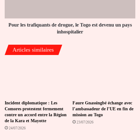
Togo
est
devenu
un
Pour les trafiquants de drogue, le Togo est devenu un pays
pays
inhospitalier
inhospitalier
Articles similaires
Incident diplomatique : Les
Faure Gnassingbé échange avec
Comores protestent fermement
l’ambassadeur de l’UE en fin de
contre un accord entre la Région
mission au Togo
de la Kara et Mayotte
23/07/2026
24/07/2026