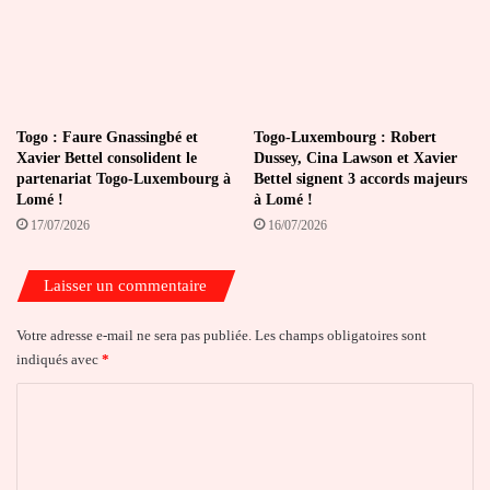
Togo : Faure Gnassingbé et
Togo-Luxembourg : Robert
Xavier Bettel consolident le
Dussey, Cina Lawson et Xavier
partenariat Togo-Luxembourg à
Bettel signent 3 accords majeurs
Lomé !
à Lomé !
17/07/2026
16/07/2026
Laisser un commentaire
Votre adresse e-mail ne sera pas publiée.
Les champs obligatoires sont
indiqués avec
*
C
o
m