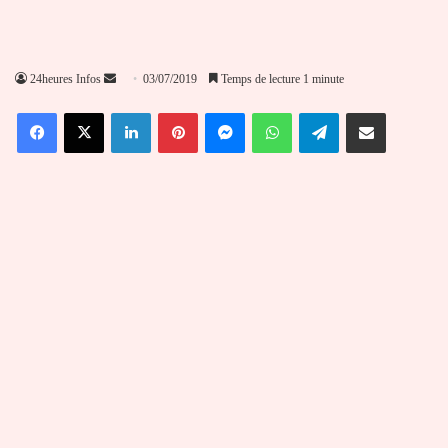
Envoyer
24heures Infos
03/07/2019
Temps de lecture 1 minute
un
Facebook
X
Linkedin
Pinterest
Messenger
WhatsApp
Telegram
Partager par email
courriel