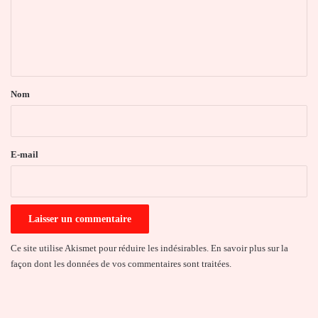
m
e
n
t
a
Nom
i
r
e
E-mail
*
Ce site utilise Akismet pour réduire les indésirables.
En savoir plus sur la
façon dont les données de vos commentaires sont traitées
.