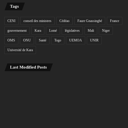
Tags
CENI
conseil des ministres
Cédéao
Faure Gnassingbé
France
gouvernement
Kara
Lomé
législatives
Mali
Niger
OMS
ONU
Santé
Togo
UEMOA
UNIR
Université de Kara
Last Modified Posts