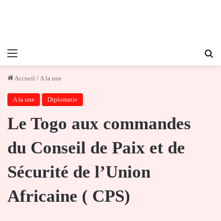
Menu
Re
Accueil
/
A la une
A la une
Diplomatie
Le Togo aux commandes
du Conseil de Paix et de
Sécurité de l’Union
Africaine ( CPS)