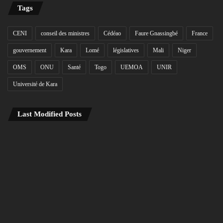
Tags
CENI
conseil des ministres
Cédéao
Faure Gnassingbé
France
gouvernement
Kara
Lomé
législatives
Mali
Niger
OMS
ONU
Santé
Togo
UEMOA
UNIR
Université de Kara
Last Modified Posts