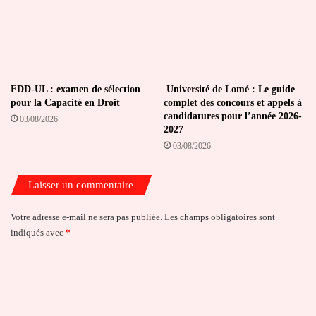
FDD-UL : examen de sélection
Université de Lomé : Le guide
pour la Capacité en Droit
complet des concours et appels à
candidatures pour l’année 2026-
03/08/2026
2027
03/08/2026
Laisser un commentaire
Votre adresse e-mail ne sera pas publiée.
Les champs obligatoires sont
indiqués avec
*
C
o
m