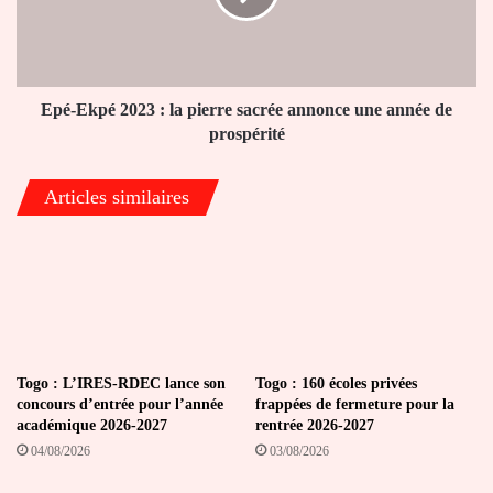
pierre
sacrée
annonce
une
année
Epé-Ekpé 2023 : la pierre sacrée annonce une année de
de
prospérité
prospérité
Articles similaires
Togo : L’IRES-RDEC lance son
Togo : 160 écoles privées
concours d’entrée pour l’année
frappées de fermeture pour la
académique 2026-2027
rentrée 2026-2027
04/08/2026
03/08/2026