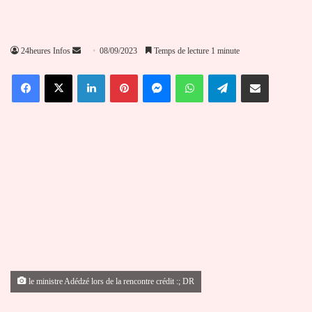
Envoyer
24heures Infos
08/09/2023
Temps de lecture 1 minute
un
Facebook
X
Linkedin
Pinterest
Messenger
WhatsApp
Telegram
Partager par email
courriel
le ministre Adédzé lors de la rencontre crédit :; DR