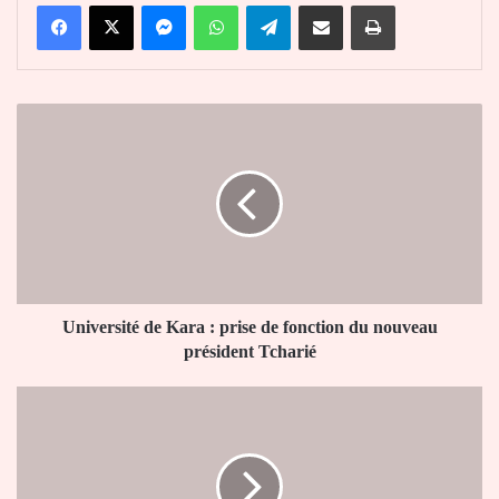
Facebook
X
Messenger
WhatsApp
Telegram
Partager par email
Imprimer
Université
de
Kara
:
prise
de
fonction
du
nouveau
président
Université de Kara : prise de fonction du nouveau
Tcharié
président Tcharié
Epé-
Ekpé
2023
:
la