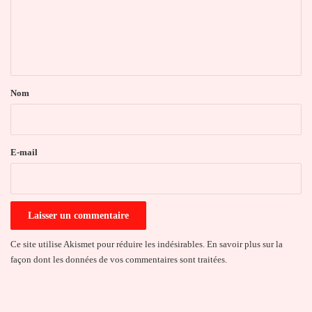
m
e
n
t
a
Nom
i
r
e
E-mail
*
Ce site utilise Akismet pour réduire les indésirables.
En savoir plus sur la
façon dont les données de vos commentaires sont traitées
.