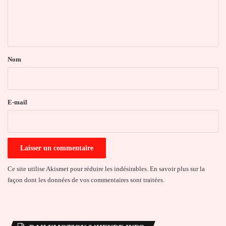
e
n
t
a
Nom
i
r
e
E-mail
*
Ce site utilise Akismet pour réduire les indésirables.
En savoir plus sur la
façon dont les données de vos commentaires sont traitées
.