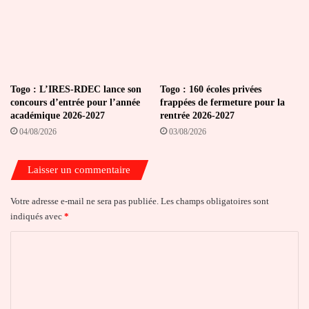
Togo : L’IRES-RDEC lance son
Togo : 160 écoles privées
concours d’entrée pour l’année
frappées de fermeture pour la
académique 2026-2027
rentrée 2026-2027
04/08/2026
03/08/2026
Laisser un commentaire
Votre adresse e-mail ne sera pas publiée.
Les champs obligatoires sont
indiqués avec
*
C
o
m
m