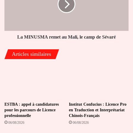
Mali,
le
camp
de
Sévaré
La MINUSMA remet au Mali, le camp de Sévaré
Articles similaires
ESTBA : appel à candidatures
Institut Confucius : Licence Pro
pour les parcours de Licence
en Traduction et Interprétariat
professionnelle
Chinois-Français
06/08/2026
06/08/2026