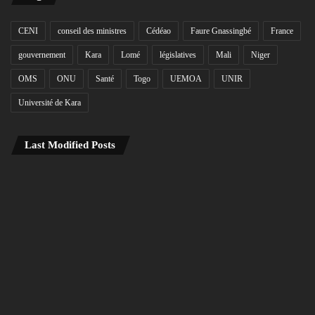
CENI
conseil des ministres
Cédéao
Faure Gnassingbé
France
gouvernement
Kara
Lomé
législatives
Mali
Niger
OMS
ONU
Santé
Togo
UEMOA
UNIR
Université de Kara
Last Modified Posts