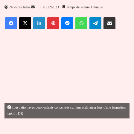
Envoyer
24heures Infos
10/12/2023
Temps de lecture 1 minute
un
Facebook
X
Linkedin
Pinterest
Messenger
WhatsApp
Telegram
Partager par email
courriel
Illustration avec deux enfants concentrés sur leur ordinateur lors d'une formation
crédit : DR