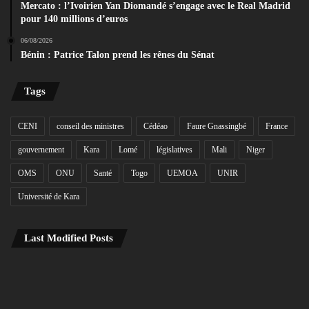
Mercato : l’Ivoirien Yan Diomandé s’engage avec le Real Madrid
pour 140 millions d’euros
06/08/2026
Bénin : Patrice Talon prend les rênes du Sénat
Tags
CENI
conseil des ministres
Cédéao
Faure Gnassingbé
France
gouvernement
Kara
Lomé
législatives
Mali
Niger
OMS
ONU
Santé
Togo
UEMOA
UNIR
Université de Kara
Last Modified Posts