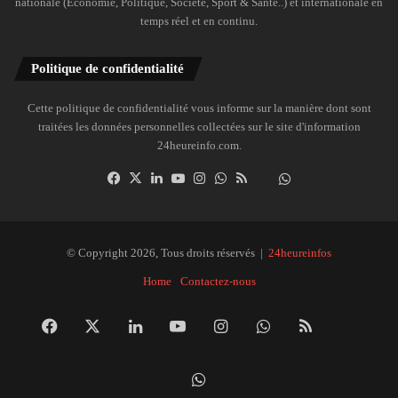
nationale (Économie, Politique, Société, Sport & Santé..) et internationale en
temps réel et en continu.
Politique de confidentialité
Cette politique de confidentialité vous informe sur la manière dont sont
traitées les données personnelles collectées sur le site d'information
24heureinfo.com.
Facebook
X
Linkedin
YouTube
Instagram
WhatsApp
RSS
Dailymotion
Suivre
la
chaîne
24heureinfo
© Copyright 2026, Tous droits réservés |
24heureinfos
sur
Home
Contactez-nous
WhatsApp
Facebook
X
Linkedin
YouTube
Instagram
WhatsApp
RSS
Dai
Suivre