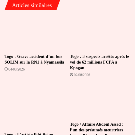
Articles similaires
Togo : Grave accident d’un bus
Togo : 3 suspects arrêtés après le
SOLIM sur la RN1 à Nyamassila
vol de 62 millions FCFA à
Kpogan
04/08/2026
02/08/2026
Togo / Affaire Abdoul Assad :
l’un des présumés meurtriers
Togo : L’artiste Bibi Reine