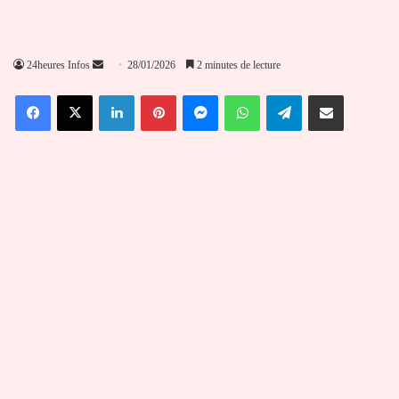
Envoyer
24heures Infos
28/01/2026
2 minutes de lecture
un
Facebook
X
Linkedin
Pinterest
Messenger
WhatsApp
Telegram
Partager par email
courriel