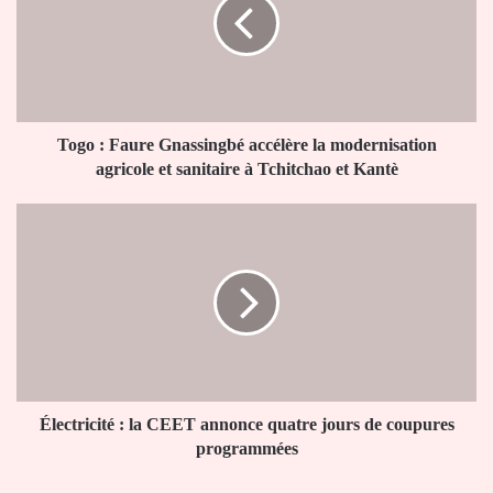
Gnassingbé
accélère
la
modernisation
agricole
et
sanitaire
Togo : Faure Gnassingbé accélère la modernisation
à
agricole et sanitaire à Tchitchao et Kantè
Tchitchao
et
Électricité
Kantè
:
la
CEET
annonce
quatre
jours
de
coupures
programmées
Électricité : la CEET annonce quatre jours de coupures
programmées