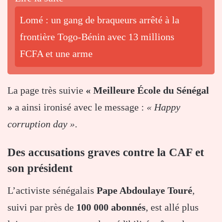
Lomé : un gang de braqueurs arrêté à la
frontière Togo-Bénin avec 13 millions
FCFA et une arme
La page très suivie
« Meilleure École du Sénégal
»
a ainsi ironisé avec le message :
« Happy
corruption day »
.
Des accusations graves contre la CAF et
son président
L’activiste sénégalais
Pape Abdoulaye Touré
,
suivi par près de
100 000 abonnés
, est allé plus