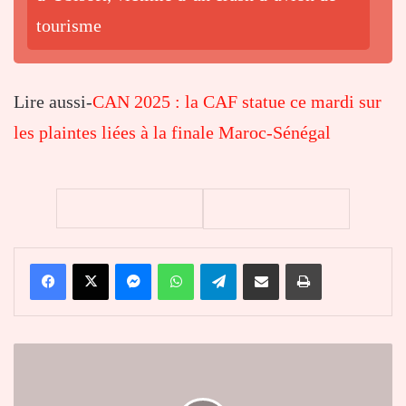
tourisme
Lire aussi-
CAN 2025 : la CAF statue ce mardi sur
les plaintes liées à la finale Maroc-Sénégal
Facebook
X
Messenger
WhatsApp
Telegram
Partager par email
Imprimer
Togo
:
Faure