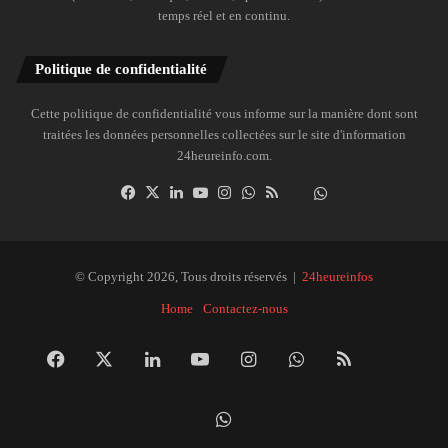
temps réel et en continu.
Politique de confidentialité
Cette politique de confidentialité vous informe sur la manière dont sont
traitées les données personnelles collectées sur le site d'information
24heureinfo.com.
Facebook
X
Linkedin
YouTube
Instagram
WhatsApp
RSS
Dailymotion
Suivre
la
chaîne
24heureinfo
© Copyright 2026, Tous droits réservés |
24heureinfos
sur
Home
Contactez-nous
WhatsApp
Facebook
X
Linkedin
YouTube
Instagram
WhatsApp
RSS
Dai
Suivre