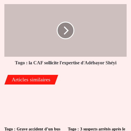
fonctionnaires
Togo
:
la
CAF
sollicite
l'expertise
d'Adébayor
Shéyi
Togo : la CAF sollicite l'expertise d'Adébayor Shéyi
Articles similaires
Togo : Grave accident d’un bus
Togo : 3 suspects arrêtés après le