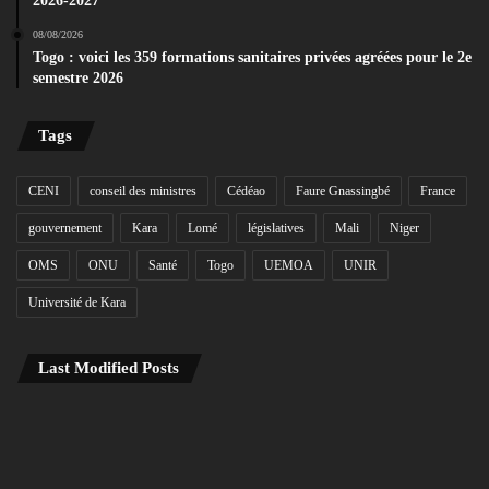
2026-2027
08/08/2026
Togo : voici les 359 formations sanitaires privées agréées pour le 2e
semestre 2026
Tags
CENI
conseil des ministres
Cédéao
Faure Gnassingbé
France
gouvernement
Kara
Lomé
législatives
Mali
Niger
OMS
ONU
Santé
Togo
UEMOA
UNIR
Université de Kara
Last Modified Posts