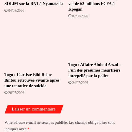
SOLIM sur la RN1 à Nyamassila
vol de 62 millions FCFA à
Kpogan
04/08/2026
02/08/2026
Togo / Affaire Abdoul Assad :
l’un des présumés meurtriers
Togo : L’artiste Bibi Reine
interpellé par la police
Bintou retrouvée vivante après
24/07/2026
une tentative de suicide
26/07/2026
Laisser un commentaire
Votre adresse e-mail ne sera pas publiée.
Les champs obligatoires sont
indiqués avec
*