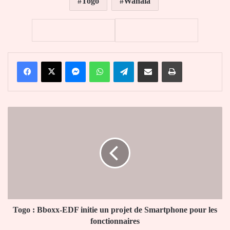
Togo
Wahala
Facebook
X
Messenger
WhatsApp
Telegram
Partager par email
Imprimer
Togo
:
Bboxx-
EDF
initie
un
projet
de
Smartphone
pour
Togo : Bboxx-EDF initie un projet de Smartphone pour les
les
fonctionnaires