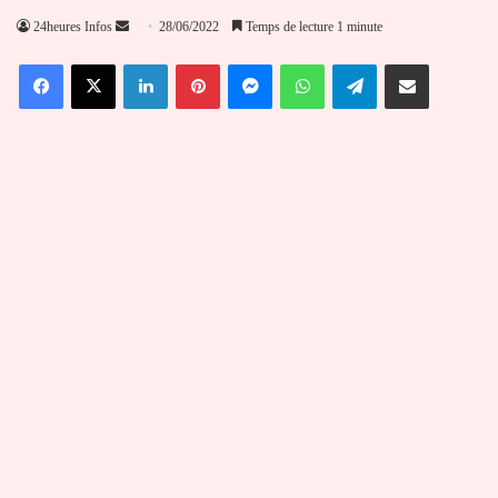
Envoyer
24heures Infos
28/06/2022
Temps de lecture 1 minute
un
Facebook
X
Linkedin
Pinterest
Messenger
WhatsApp
Telegram
Partager par email
courriel