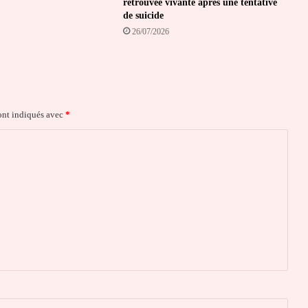
retrouvée vivante après une tentative
de suicide
26/07/2026
ont indiqués avec
*