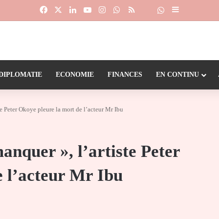
Facebook
X
Linkedin
YouTube
Instagram
WhatsApp
RSS
Suivre la chaîne
Dailymotion
Sidebar (barr
DIPLOMATIE
ECONOMIE
FINANCES
EN CONTINU
e Peter Okoye pleure la mort de l’acteur Mr Ibu
nquer », l’artiste Peter
 l’acteur Mr Ibu