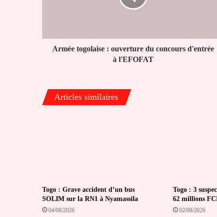
concours
d'entrée
à
l'EFOFAT
Armée togolaise : ouverture du concours d'entrée
à l'EFOFAT
Articles similaires
Togo : Grave accident d’un bus
Togo : 3 suspec
SOLIM sur la RN1 à Nyamassila
62 millions F
04/08/2026
02/08/2026