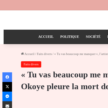
ACCUEIL
POLITIQUE
SOCIÉTÉ
Accueil
/
Faits divers
/
« Tu vas beaucoup me manquer », l’artist
Faits divers
« Tu vas beaucoup me ma
Facebook
X
Okoye pleure la mort de
Messenger
Partager par email