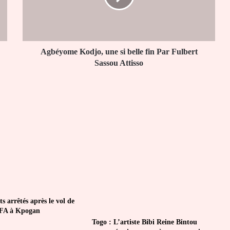
fin
Par
Fulbert
Sassou
Attisso
Agbéyome Kodjo, une si belle fin Par Fulbert
Sassou Attisso
ts arrêtés après le vol de
CFA à Kpogan
Togo : L’artiste Bibi Reine Bintou