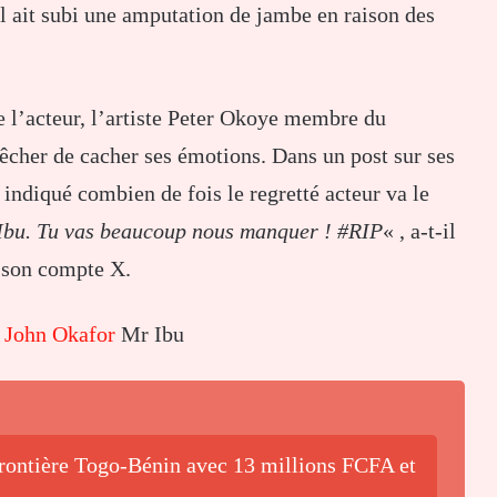
l ait subi une amputation de jambe en raison des
e l’acteur, l’artiste Peter Okoye membre du
cher de cacher ses émotions. Dans un post sur ses
a indiqué combien de fois le regretté acteur va le
 Ibu. Tu vas beaucoup nous manquer ! #RIP
« , a-t-il
 son compte X.
n John Okafor
Mr Ibu
frontière Togo-Bénin avec 13 millions FCFA et