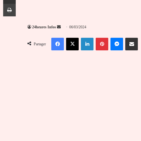
Imprimer
Envoyer
24heures Infos
06/03/2024
un
Facebook
X
Linkedin
Pinterest
Messenger
Partag
courriel
Partager