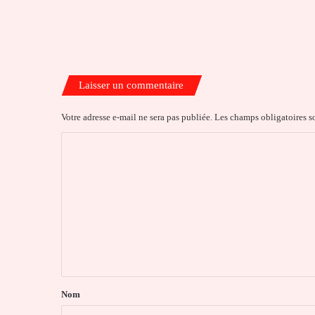
Laisser un commentaire
Votre adresse e-mail ne sera pas publiée.
Les champs obligatoires s
C
o
m
m
e
n
t
a
Nom
i