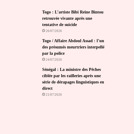
Togo : L’artiste Bibi Reine Bintou
retrouvée vivante après une
tentative de suicide
26/07/2026
Togo / Affaire Abdoul Assad : l’un
des présumés meurtriers interpellé
par la police
24/07/2026
Sénégal : La ministre des Pêches
ciblée par les railleries après une
série de dérapages linguistiques en
direct
21/07/2026