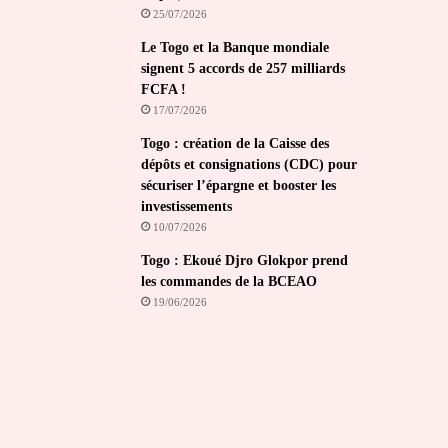
25/07/2026
Le Togo et la Banque mondiale
signent 5 accords de 257 milliards
FCFA !
17/07/2026
Togo : création de la Caisse des
dépôts et consignations (CDC) pour
sécuriser l’épargne et booster les
investissements
10/07/2026
Togo : Ekoué Djro Glokpor prend
les commandes de la BCEAO
19/06/2026