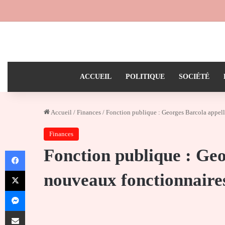
ACCUEIL
POLITIQUE
SOCIÉTÉ
Accueil
/
Finances
/
Fonction publique : Georges Barcola appelle
Finances
Fonction publique : Geo
Facebook
X
nouveaux fonctionnaires 
Messenger
Partager par email