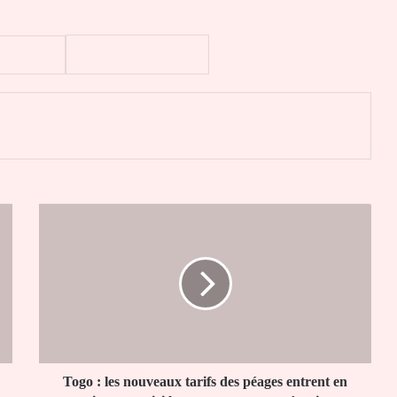
er
Togo
:
les
nouveaux
tarifs
des
péages
entrent
en
vigueur,
Togo : les nouveaux tarifs des péages entrent en