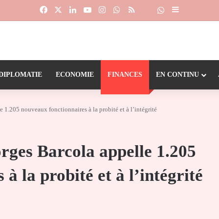
Facebook
X
Linkedin
YouTube
Instagram
WhatsApp
RSS
Suivre la chaîne
Dailymotion
Sidebar (barr
DIPLOMATIE
ECONOMIE
FINANCES
EN CONTINU
 1.205 nouveaux fonctionnaires à la probité et à l’intégrité
rges Barcola appelle 1.205
à la probité et à l’intégrité