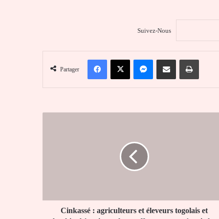
Suivez-Nous
Facebook
X
Messenger
Partager par email
Imprim
Partager
Cinkassé
:
agriculteurs
et
éleveurs
togolais
et
burkinabè
unissent
leurs
Cinkassé : agriculteurs et éleveurs togolais et