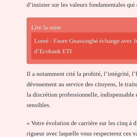
d’insister sur les valeurs fondamentales qui 
Lire la suite
Lomé : Faure Gnassingbé échange avec le
d’Ecobank ETI
Il a notamment cité la probité, l’intégrité, l
dévouement au service des citoyens, le trait
la discrétion professionnelle, indispensabl
sensibles.
« Votre évolution de carrière sur les cinq à
rigueur avec laquelle vous respecterez ces val