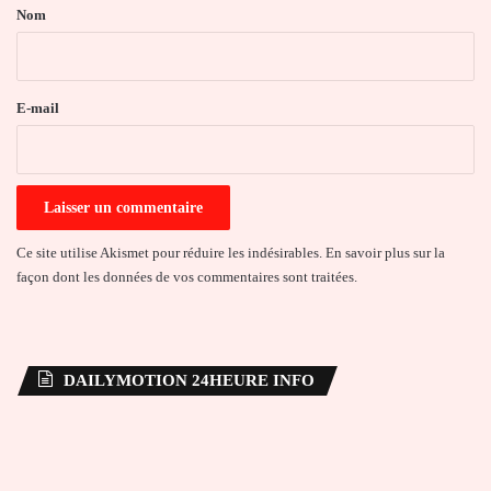
a
Nom
i
r
e
E-mail
*
Ce site utilise Akismet pour réduire les indésirables.
En savoir plus sur la
façon dont les données de vos commentaires sont traitées
.
DAILYMOTION 24HEURE INFO