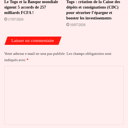
Le Togo et la Banque mondiale
Togo : création de la Caisse des
signent 5 accords de 257
dépôts et consignations (CDC)
milliards FCFA !
pour sécuriser l’épargne et
booster les investissements
17/07/2026
10/07/2026
Laisser un commentaire
Votre adresse e-mail ne sera pas publiée.
Les champs obligatoires sont
indiqués avec
*
C
o
m
m
e
n
t