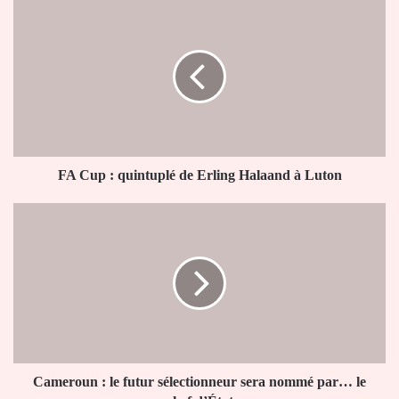
FA
Cup
:
quintuplé
de
Erling
Halaand
à
Luton
FA Cup : quintuplé de Erling Halaand à Luton
Cameroun
:
le
futur
sélectionneur
sera
nommé
par…
le
chef
Cameroun : le futur sélectionneur sera nommé par… le
d’État