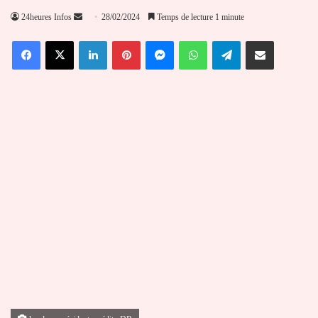
Envoyer
24heures Infos
28/02/2024
Temps de lecture 1 minute
un
Facebook
X
Linkedin
Pinterest
Messenger
WhatsApp
Telegram
Partager par email
courriel