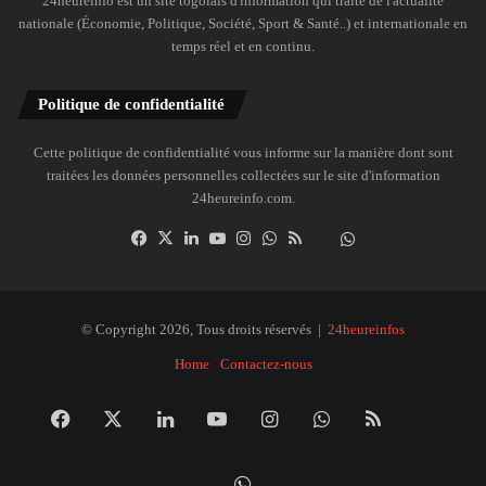
24heureinfo est un site togolais d'information qui traite de l'actualité
nationale (Économie, Politique, Société, Sport & Santé..) et internationale en
temps réel et en continu.
Politique de confidentialité
Cette politique de confidentialité vous informe sur la manière dont sont
traitées les données personnelles collectées sur le site d'information
24heureinfo.com.
Facebook
X
Linkedin
YouTube
Instagram
WhatsApp
RSS
Dailymotion
Suivre
la
chaîne
24heureinfo
© Copyright 2026, Tous droits réservés |
24heureinfos
sur
Home
Contactez-nous
WhatsApp
Facebook
X
Linkedin
YouTube
Instagram
WhatsApp
RSS
Dai
Suivre