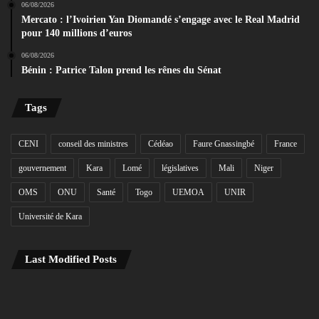
06/08/2026
Mercato : l’Ivoirien Yan Diomandé s’engage avec le Real Madrid
pour 140 millions d’euros
06/08/2026
Bénin : Patrice Talon prend les rênes du Sénat
Tags
CENI
conseil des ministres
Cédéao
Faure Gnassingbé
France
gouvernement
Kara
Lomé
législatives
Mali
Niger
OMS
ONU
Santé
Togo
UEMOA
UNIR
Université de Kara
Last Modified Posts