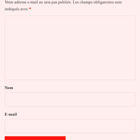
Votre adresse e-mail ne sera pas publiée.
Les champs obligatoires sont
indiqués avec
*
C
o
m
m
e
n
t
a
Nom
i
r
e
E-mail
*