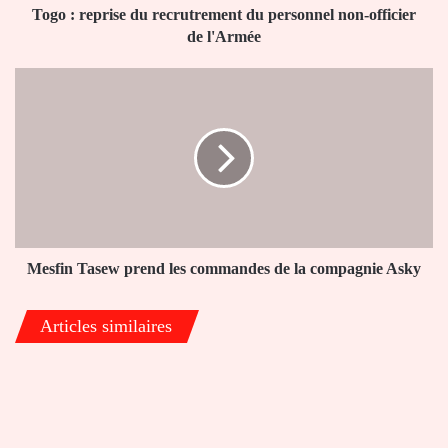
de
Togo : reprise du recrutrement du personnel non-officier
l'Armée
de l'Armée
Mesfin
Tasew
prend
les
commandes
de
la
compagnie
Asky
Mesfin Tasew prend les commandes de la compagnie Asky
Articles similaires