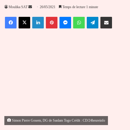
Envoyer
Moulika SAT
26/05/2021
Temps de lecture 1 minute
un
Facebook
X
Linkedin
Pinterest
Messenger
WhatsApp
Telegram
Partager par email
courriel
Simon Pierre Gouem, DG de Sanlam Togo Crédit : CD/24heureinfo