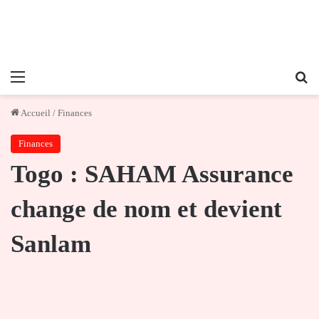
Menu
Re
Accueil
/
Finances
Finances
Togo : SAHAM Assurance
change de nom et devient
Sanlam