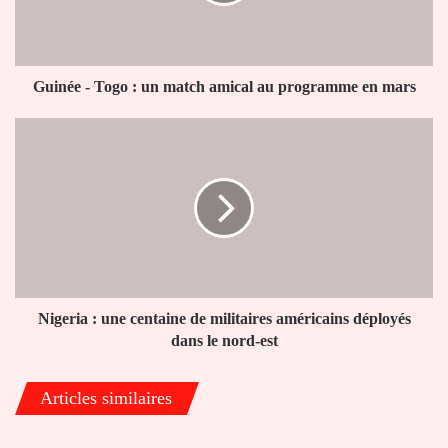
match
amical
au
programme
en
Guinée - Togo : un match amical au programme en mars
mars
Nigeria
:
une
centaine
de
militaires
américains
déployés
dans
le
Nigeria : une centaine de militaires américains déployés
nord-
dans le nord-est
est
Articles similaires