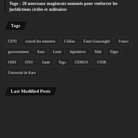
Togo : 28 nouveaux magistrats nommés pour renforcer les
juridictions civiles et militaires
Tags
CENI
conseil des ministres
Cédéao
Faure Gnassingbé
France
gouvernement
Kara
Lomé
législatives
Mali
Niger
OMS
ONU
Santé
Togo
UEMOA
UNIR
Université de Kara
Last Modified Posts