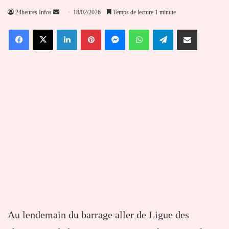
Envoyer
24heures Infos
18/02/2026
Temps de lecture 1 minute
un
Facebook
X
Linkedin
Pinterest
Messenger
WhatsApp
Telegram
Partager par email
courriel
Au lendemain du barrage aller de
Ligue des