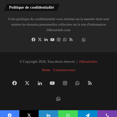
Politique de confidentialité
Cette politique de confidentialité vous informe sur la manière dont sont
traitées les données personnelles collectées sur le site d'information
24heureinfo.com.
Facebook
X
Linkedin
YouTube
Instagram
WhatsApp
RSS
Dailymotion
Suivre
la
chaîne
24heureinfo
© Copyright 2026, Tous droits réservés |
24heureinfos
sur
Home
Contactez-nous
WhatsApp
Facebook
X
Linkedin
YouTube
Instagram
WhatsApp
RSS
Dai
Suivre
la