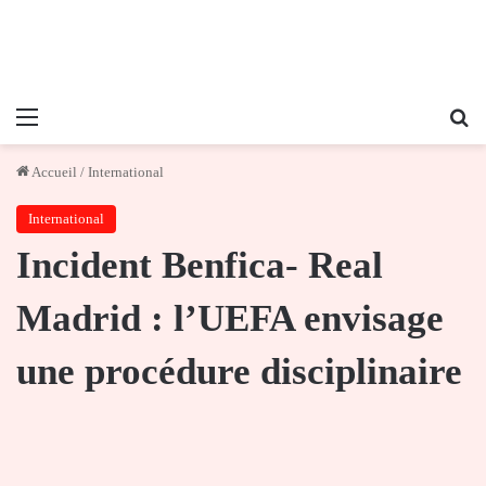
Menu
Re
Accueil
/
International
International
Incident Benfica- Real
Madrid : l’UEFA envisage
une procédure disciplinaire