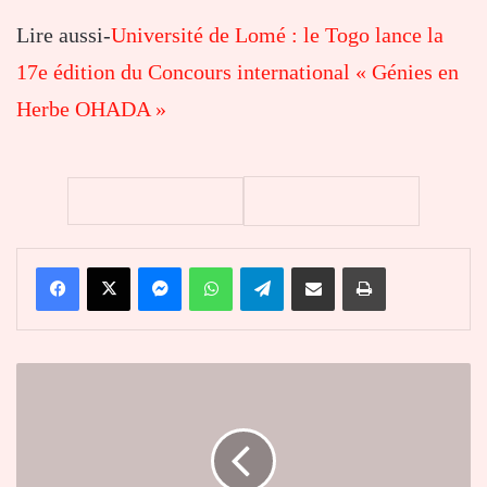
Lire aussi-
Université de Lomé : le Togo lance la
17e édition du Concours international « Génies en
Herbe OHADA »
Facebook
X
Messenger
WhatsApp
Telegram
Partager par email
Imprimer
Guinée
-
Togo
:
un