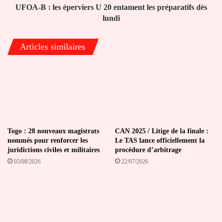
préparatifs
UFOA-B : les éperviers U 20 entament les préparatifs dès
dès
lundi
lundi
Articles similaires
Togo : 28 nouveaux magistrats
CAN 2025 / Litige de la finale :
nommés pour renforcer les
Le TAS lance officiellement la
juridictions civiles et militaires
procédure d’arbitrage
05/08/2026
22/07/2026