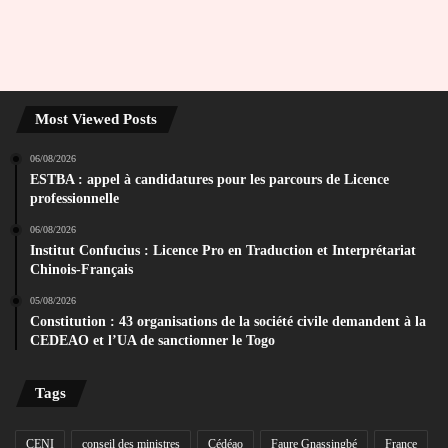
Most Viewed Posts
06/08/2026
ESTBA : appel à candidatures pour les parcours de Licence
professionnelle
06/08/2026
Institut Confucius : Licence Pro en Traduction et Interprétariat
Chinois-Français
05/08/2026
Constitution : 43 organisations de la société civile demandent à la
CEDEAO et l’UA de sanctionner le Togo
Tags
CENI
conseil des ministres
Cédéao
Faure Gnassingbé
France