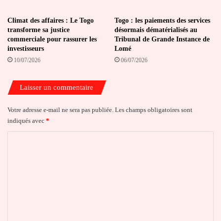
Climat des affaires : Le Togo
Togo : les paiements des services
transforme sa justice
désormais dématérialisés au
commerciale pour rassurer les
Tribunal de Grande Instance de
investisseurs
Lomé
10/07/2026
06/07/2026
Laisser un commentaire
Votre adresse e-mail ne sera pas publiée.
Les champs obligatoires sont
indiqués avec
*
C
o
m
m
e
n