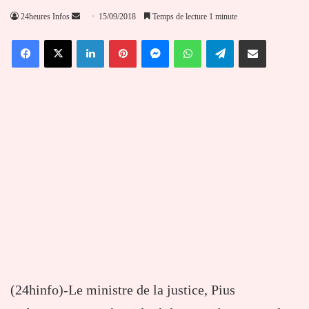
Envoyer
24heures Infos
15/09/2018
Temps de lecture 1 minute
un
Facebook
X
Linkedin
Pinterest
Messenger
WhatsApp
Telegram
Partager par email
courriel
(24hinfo)-Le ministre de la justice, Pius