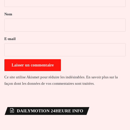
t
a
Nom
i
r
e
E-mail
*
Ce site utilise Akismet pour réduire les indésirables.
En savoir plus sur la
façon dont les données de vos commentaires sont traitées
.
DAILYMOTION 24HEURE INFO