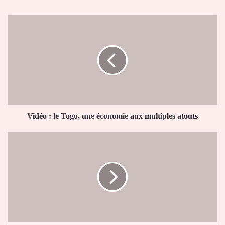
Vidéo
:
le
Togo,
une
économie
aux
multiples
atouts
Vidéo : le Togo, une économie aux multiples atouts
UFOA-
B
:
les
éperviers
U
20
entament
les