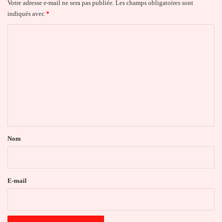
Votre adresse e-mail ne sera pas publiée.
Les champs obligatoires sont
indiqués avec
*
C
o
m
m
e
n
t
a
Nom
i
r
e
E-mail
*