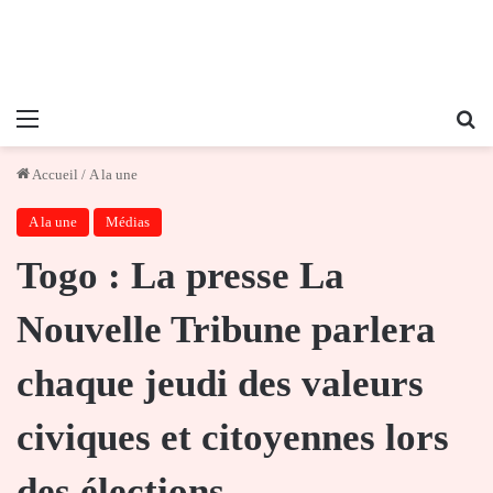
Menu
Re
Accueil
/
A la une
A la une
Médias
Togo : La presse La
Nouvelle Tribune parlera
chaque jeudi des valeurs
civiques et citoyennes lors
des élections