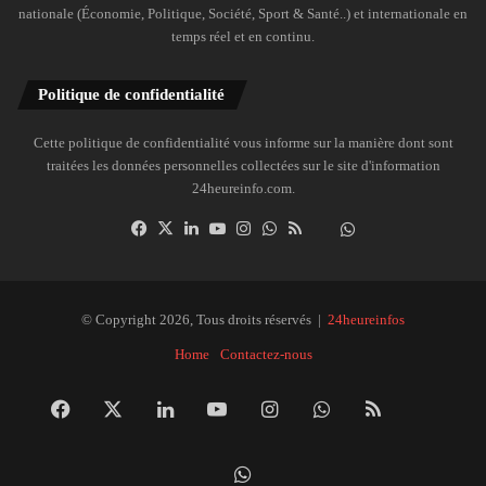
nationale (Économie, Politique, Société, Sport & Santé..) et internationale en
temps réel et en continu.
Politique de confidentialité
Cette politique de confidentialité vous informe sur la manière dont sont
traitées les données personnelles collectées sur le site d'information
24heureinfo.com.
Facebook
X
Linkedin
YouTube
Instagram
WhatsApp
RSS
Dailymotion
Suivre
la
chaîne
24heureinfo
© Copyright 2026, Tous droits réservés |
24heureinfos
sur
Home
Contactez-nous
WhatsApp
Facebook
X
Linkedin
YouTube
Instagram
WhatsApp
RSS
Dai
Suivre