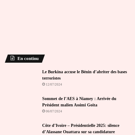
En continu
Le Burkina accuse le Bénin d’abriter des bases
terroristes
12/07/2024
Sommet de l’AES à Niamey : Arrivée du
Président malien Assimi Goita
06/07/2024
Côte d’Ivoire – Présidentielle 2025: silence
d’Alassane Ouattara sur sa candidature