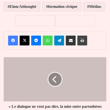
Elom Attissogbé
formation civique
Médias
Facebook
X
Messenger
WhatsApp
Telegram
Partager par email
Imprimer
«
Le
dialogue
ne
veut
pas
dire,
la
mise
entre
« Le dialogue ne veut pas dire, la mise entre parenthèses