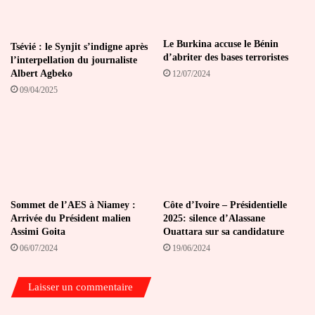
Le Burkina accuse le Bénin
Tsévié : le Synjit s’indigne après
d’abriter des bases terroristes
l’interpellation du journaliste
Albert Agbeko
12/07/2024
09/04/2025
Sommet de l’AES à Niamey :
Côte d’Ivoire – Présidentielle
Arrivée du Président malien
2025: silence d’Alassane
Assimi Goita
Ouattara sur sa candidature
06/07/2024
19/06/2024
Laisser un commentaire