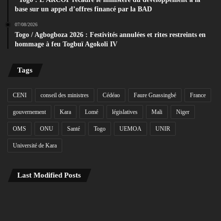
base sur un appel d’offres financé par la BAD
07/08/2026
Togo / Agbogboza 2026 : Festivités annulées et rites restreints en
hommage à feu Togbuï Agokoli IV
Tags
CENI
conseil des ministres
Cédéao
Faure Gnassingbé
France
gouvernement
Kara
Lomé
législatives
Mali
Niger
OMS
ONU
Santé
Togo
UEMOA
UNIR
Université de Kara
Last Modified Posts