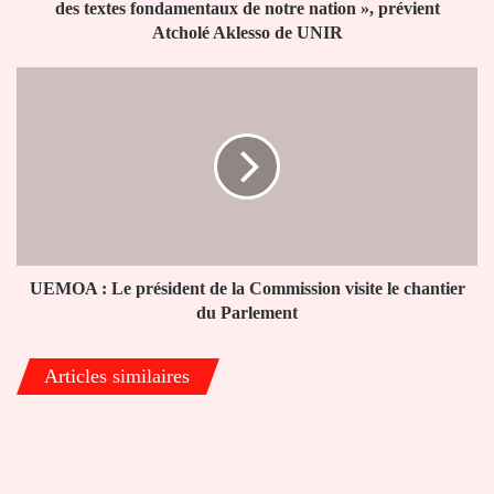
parenthèses
des textes fondamentaux de notre nation », prévient
des
Atcholé Aklesso de UNIR
textes
fondamentaux
UEMOA
de
:
notre
Le
nation
président
»,
de
prévient
la
Atcholé
Commission
Aklesso
visite
de
le
UNIR
chantier
UEMOA : Le président de la Commission visite le chantier
du
du Parlement
Parlement
Articles similaires