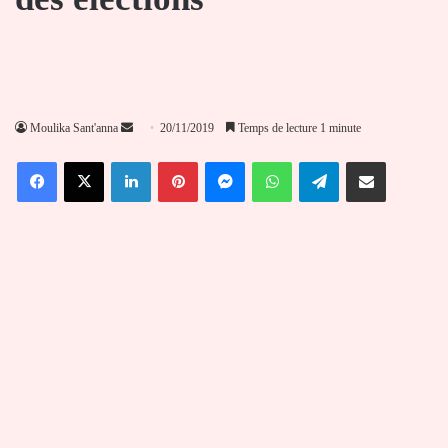
Envoyer
Moulika Sant'anna
20/11/2019
Temps de lecture 1 minute
un
Facebook
X
Linkedin
Pinterest
Messenger
WhatsApp
Telegram
Partager par email
courriel