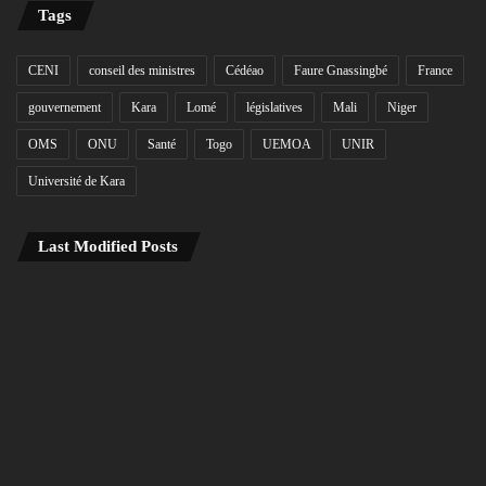
Tags
CENI
conseil des ministres
Cédéao
Faure Gnassingbé
France
gouvernement
Kara
Lomé
législatives
Mali
Niger
OMS
ONU
Santé
Togo
UEMOA
UNIR
Université de Kara
Last Modified Posts