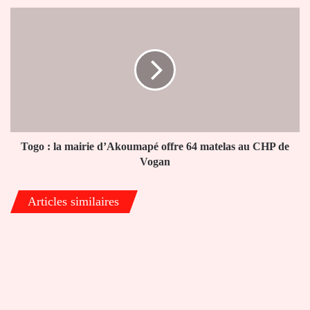
Togo
:
la
mairie
d’Akoumapé
offre
64
matelas
au
CHP
Togo : la mairie d’Akoumapé offre 64 matelas au CHP de
de
Vogan
Vogan
Articles similaires