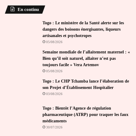
En continu
Togo : Le ministère de la Santé alerte sur les
dangers des boissons énergisantes, liqueurs
artisanales et psychotropes
05/08/2026
Semaine mondiale de l’allaitement maternel : «
Bien qu’il soit naturel, allaiter n’est pas
toujours facile » Vera Artemov
05/08/2026
Togo : Le CHP Tchamba lance l’élaboration de
son Projet d’Établissement Hospitalier
03/08/2026
Togo : Bientôt l’Agence de régulation
pharmaceutique (ATRP) pour traquer les faux
médicaments
30/07/2026