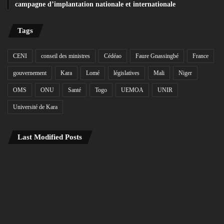
campagne d’implantation nationale et internationale
Tags
CENI
conseil des ministres
Cédéao
Faure Gnassingbé
France
gouvernement
Kara
Lomé
législatives
Mali
Niger
OMS
ONU
Santé
Togo
UEMOA
UNIR
Université de Kara
Last Modified Posts