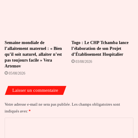
Semaine mondiale de
Togo : Le CHP Tchamba lance
l’allaitement maternel : « Bien
l’élaboration de son Projet
qu’il soit naturel, allaiter n’est
d’Établissement Hospitalier
pas toujours facile » Vera
03/08/2026
Artemov
05/08/2026
Laisser un commentaire
Votre adresse e-mail ne sera pas publiée.
Les champs obligatoires sont
indiqués avec
*
C
o