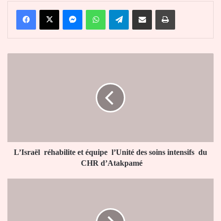
Facebook
X
Messenger
WhatsApp
Telegram
Partager par email
Imprimer
L’Israël
réhabilite
et
équipe
l’Unité
des
soins
intensifs
du
CHR
L’Israël réhabilite et équipe l’Unité des soins intensifs du
d’Atakpamé
CHR d’Atakpamé
Week-
end
prolongé