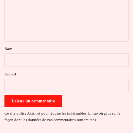
m
m
e
n
t
a
Nom
i
r
e
E-mail
*
Ce site utilise Akismet pour réduire les indésirables.
En savoir plus sur la
façon dont les données de vos commentaires sont traitées
.