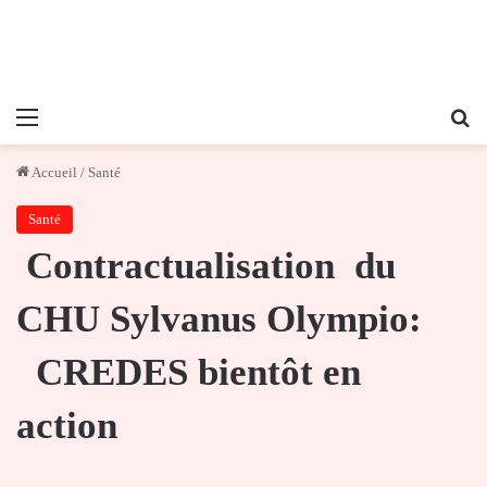
Menu
Re
Accueil
/
Santé
Santé
Contractualisation du
CHU Sylvanus Olympio:
CREDES bientôt en
action