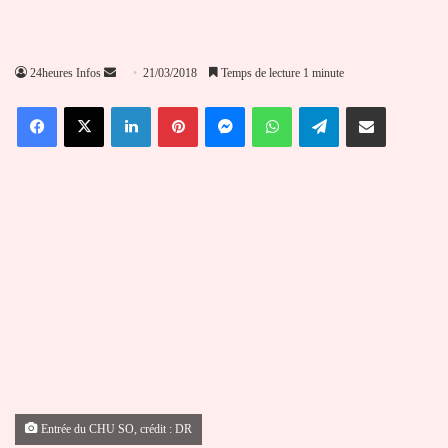
Envoyer
24heures Infos
21/03/2018
Temps de lecture 1 minute
un
Facebook
X
Linkedin
Pinterest
Messenger
WhatsApp
Telegram
Partager par email
courriel
Entrée du CHU SO, crédit : DR