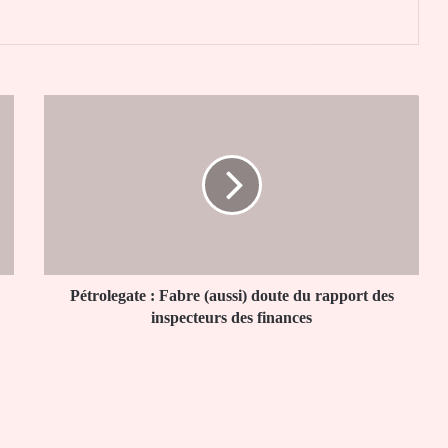
Pétrolegate
:
Fabre
(aussi)
doute
du
rapport
des
inspecteurs
des
Pétrolegate : Fabre (aussi) doute du rapport des
finances
inspecteurs des finances