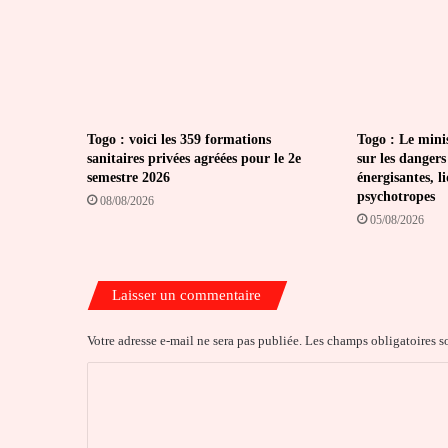
Togo : voici les 359 formations
Togo : Le minis
sanitaires privées agréées pour le 2e
sur les dangers
semestre 2026
énergisantes, l
psychotropes
08/08/2026
05/08/2026
Laisser un commentaire
Votre adresse e-mail ne sera pas publiée.
Les champs obligatoires s
C
o
m