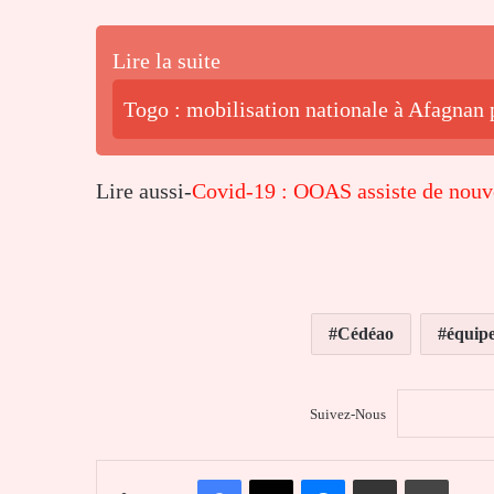
Lire la suite
Togo : mobilisation nationale à Afagnan p
Lire aussi-
Covid-19 : OOAS assiste de nouv
Cédéao
équip
Suivez-Nous
Facebook
X
Messenger
Partager par email
Imprim