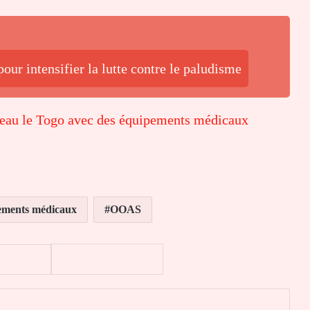
our intensifier la lutte contre le paludisme
eau le Togo avec des équipements médicaux
ements médicaux
OOAS
er