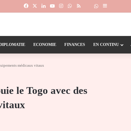
Facebook
X
Linkedin
YouTube
Instagram
WhatsApp
RSS
Suivre la chaîne
Dailymotion
Sidebar (barr
DIPLOMATIE
ECONOMIE
FINANCES
EN CONTINU
quipements médicaux vitaux
ie le Togo avec des
vitaux