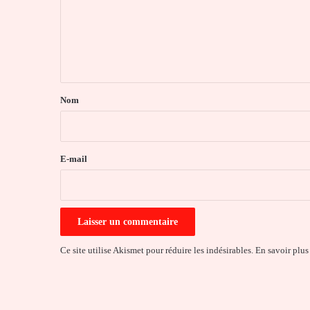
m
e
n
t
a
Nom
i
r
e
E-mail
*
Ce site utilise Akismet pour réduire les indésirables.
En savoir plus