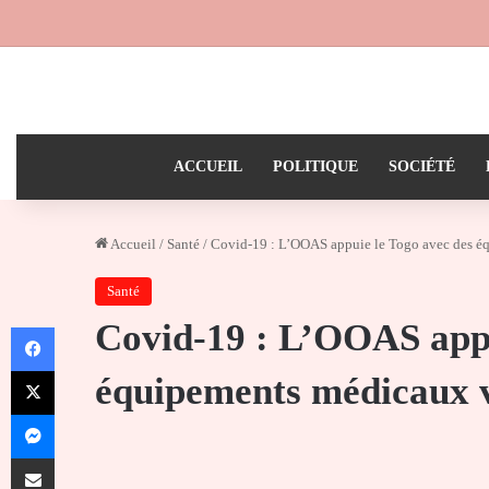
ACCUEIL
POLITIQUE
SOCIÉTÉ
Accueil
/
Santé
/
Covid-19 : L’OOAS appuie le Togo avec des é
Santé
Covid-19 : L’OOAS appu
Facebook
X
équipements médicaux 
Messenger
Partager par email