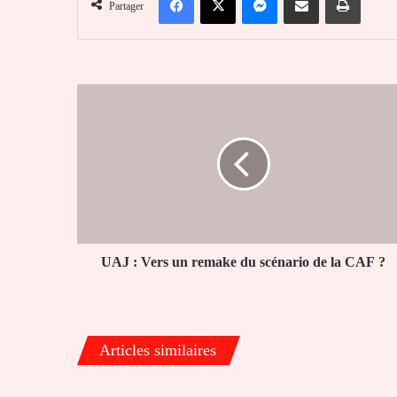
Partager
UAJ :
Vers
un
remake
du
scénario
de
la
CAF ?
UAJ : Vers un remake du scénario de la CAF ?
Articles similaires