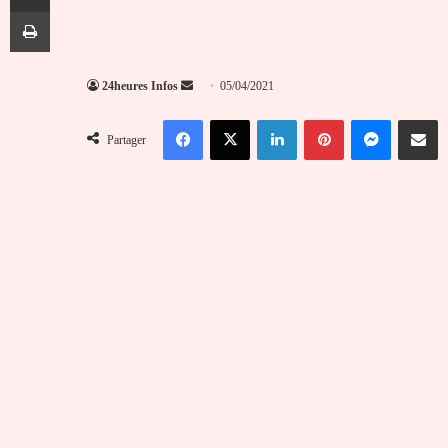
Imprimer
Envoyer
24heures Infos
05/04/2021
un
Facebook
X
Linkedin
Pinterest
Messenger
Partag
courriel
Partager