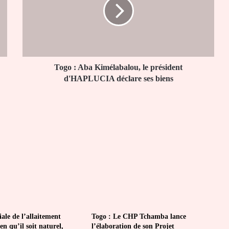
Kimélabalou,
le
président
d'HAPLUCIA
déclare
ses
biens
Togo : Aba Kimélabalou, le président
d'HAPLUCIA déclare ses biens
le de l’allaitement
Togo : Le CHP Tchamba lance
en qu’il soit naturel,
l’élaboration de son Projet