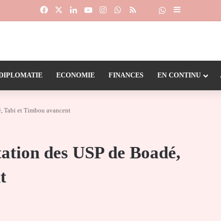
Facebook
X
Linkedin
YouTube
Instagram
WhatsApp
RSS
Suivre la chaîne
Dailymotion
Sidebar (barr
DIPLOMATIE
ECONOMIE
FINANCES
EN CONTINU
é, Tabi et Timbou avancent
tation des USP de Boadé,
t