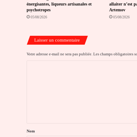
énergisantes, liqueurs artisanales et
allaiter n’est 
psychotropes
Artemov
05/08/2026
05/08/2026
Laisser un commentaire
Votre adresse e-mail ne sera pas publiée.
Les champs obligatoires s
C
o
m
m
e
n
t
a
Nom