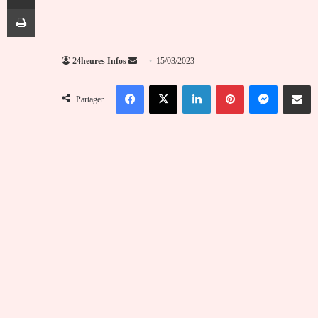
Imprimer
Envoyer
24heures Infos
15/03/2023
un
Facebook
X
Linkedin
Pinterest
Messenger
Partag
courriel
Partager