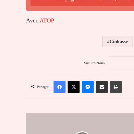
Avec
ATOP
Cinkassé
Suivez-Nous
Facebook
X
Messenger
Partager par email
Imprim
Partager
Kara
:
Faure