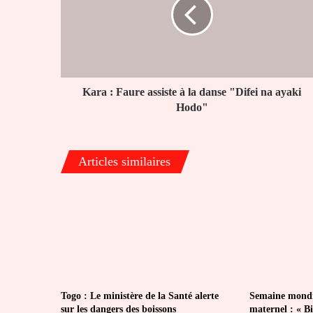
assiste
à
la
danse
"Difei
na
ayaki
Kara : Faure assiste à la danse "Difei na ayaki
Hodo"
Hodo"
Articles similaires
Togo : Le ministère de la Santé alerte
Semaine mondia
sur les dangers des boissons
maternel : « Bi