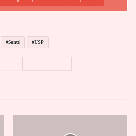
Santé
USP
er
Togo
:
Aba