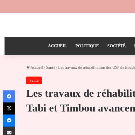
ACCUEIL
POLITIQUE
SOCIÉTÉ
Accueil
/
Santé
/
Les travaux de réhabilitation des USP de Boad
Santé
Les travaux de réhabili
Facebook
X
Tabi et Timbou avancen
Messenger
Partager par email