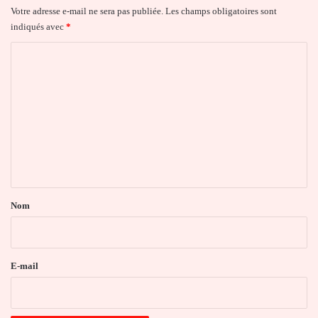
Votre adresse e-mail ne sera pas publiée.
Les champs obligatoires sont
indiqués avec
*
C
o
m
m
e
n
t
a
Nom
i
r
e
E-mail
*