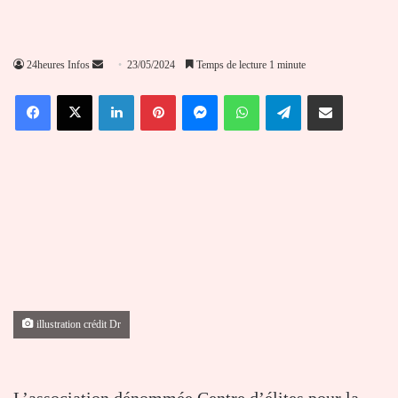
Envoyer
24heures Infos
23/05/2024
Temps de lecture 1 minute
un
Facebook
X
Linkedin
Pinterest
Messenger
WhatsApp
Telegram
Partager par email
courriel
illustration crédit Dr
L’association dénommée Centre d’élites pour la