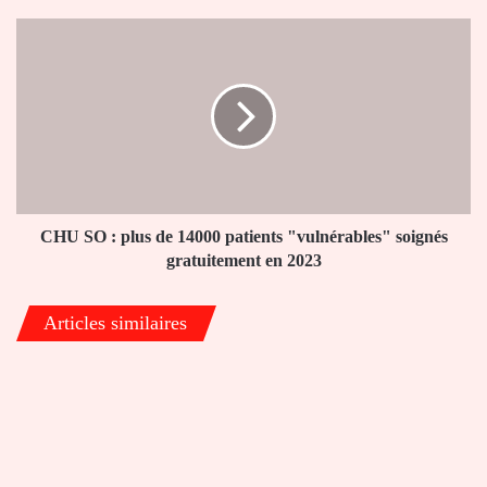
23
mai
CHU
2024
SO
:
plus
de
14000
patients
"vulnérables"
soignés
gratuitement
CHU SO : plus de 14000 patients "vulnérables" soignés
en
gratuitement en 2023
2023
Articles similaires