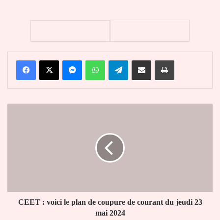
Facebook
X
Messenger
WhatsApp
Telegram
Partager par email
Imprimer
CEET
:
voici
le
plan
de
coupure
de
courant
du
CEET : voici le plan de coupure de courant du jeudi 23
jeudi
mai 2024