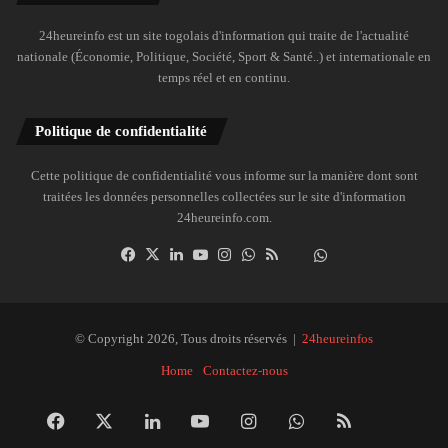
24heureinfo est un site togolais d'information qui traite de l'actualité
nationale (Économie, Politique, Société, Sport & Santé..) et internationale en
temps réel et en continu.
Politique de confidentialité
Cette politique de confidentialité vous informe sur la manière dont sont
traitées les données personnelles collectées sur le site d'information
24heureinfo.com.
Facebook
X
Linkedin
YouTube
Instagram
WhatsApp
RSS
Dailymotion
Suivre
la
chaîne
24heureinfo
© Copyright 2026, Tous droits réservés |
24heureinfos
sur
Home
Contactez-nous
WhatsApp
Facebook
X
Linkedin
YouTube
Instagram
WhatsApp
RSS
Dai