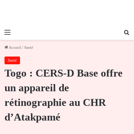
Menu
Re
Accueil
/
Santé
Santé
Togo : CERS-D Base offre
un appareil de
rétinographie au CHR
d’Atakpamé