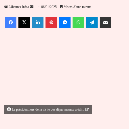
Envoyer
24heures Infos
06/01/2025
Moins d’une minute
un
Facebook
X
Linkedin
Pinterest
Messenger
WhatsApp
Telegram
Partager par email
courriel
Le président lors de la visite des départements crédit : EP