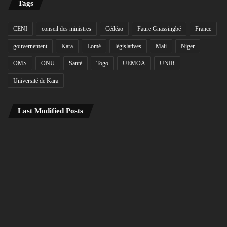
Tags
CENI
conseil des ministres
Cédéao
Faure Gnassingbé
France
gouvernement
Kara
Lomé
législatives
Mali
Niger
OMS
ONU
Santé
Togo
UEMOA
UNIR
Université de Kara
Last Modified Posts