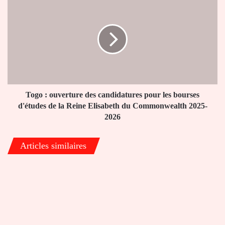
de
:
canton
ouverture
des
candidatures
pour
les
bourses
d'études
de
Togo : ouverture des candidatures pour les bourses
la
d'études de la Reine Elisabeth du Commonwealth 2025-
Reine
2026
Elisabeth
du
Articles similaires
Commonwealth
2025-
2026