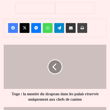
Facebook
X
Messenger
WhatsApp
Telegram
Partager par email
Imprimer
Togo
:
la
montée
du
drapeau
dans
les
palais
réservée
Togo : la montée du drapeau dans les palais réservée
uniquement
uniquement aux chefs de canton
aux
chefs
Togo