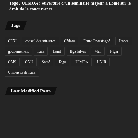
Togo / UEMOA : ouverture d’un séminaire majeur à Lomé sur le
droit de la concurrence
Tags
CENI
conseil des ministres
Cédéao
Faure Gnassingbé
France
gouvernement
Kara
Lomé
législatives
Mali
Niger
OMS
ONU
Santé
Togo
UEMOA
UNIR
Université de Kara
Last Modified Posts