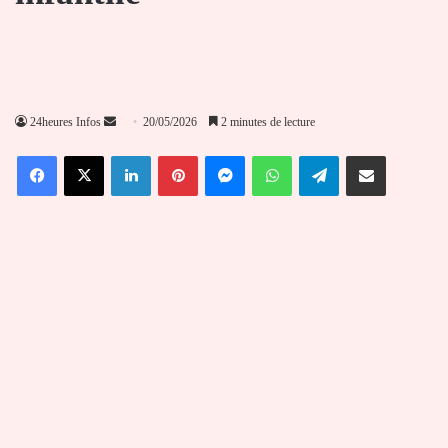
Envoyer
24heures Infos
20/05/2026
2 minutes de lecture
un
Facebook
X
Linkedin
Pinterest
Messenger
WhatsApp
Telegram
Partager par email
courriel