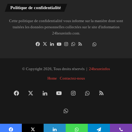
Politique de confidentialité
Cette politique de confidentialité vous informe sur la manière dont sont
traitées les données personnelles collectées sur le site d'information
24heureinfo.com.
Facebook
X
Linkedin
YouTube
Instagram
WhatsApp
RSS
Dailymotion
Suivre
la
chaîne
24heureinfo
© Copyright 2026, Tous droits réservés |
24heureinfos
sur
Home
Contactez-nous
WhatsApp
Facebook
X
Linkedin
YouTube
Instagram
WhatsApp
RSS
Dai
Suivre
la