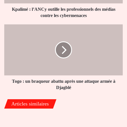
contre
les
Kpalimé : l’ANCy outille les professionnels des médias
cybermenaces
contre les cybermenaces
Togo
:
un
braqueur
abattu
après
une
attaque
armée
à
Togo : un braqueur abattu après une attaque armée à
Djagblé
Djagblé
Articles similaires