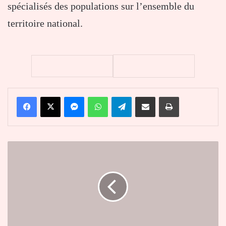
spécialisés des populations sur l’ensemble du
territoire national.
Facebook
X
Messenger
WhatsApp
Telegram
Partager par email
Imprimer
Kpalimé
:
l’ANCy
outille
les
professionnels
des
médias