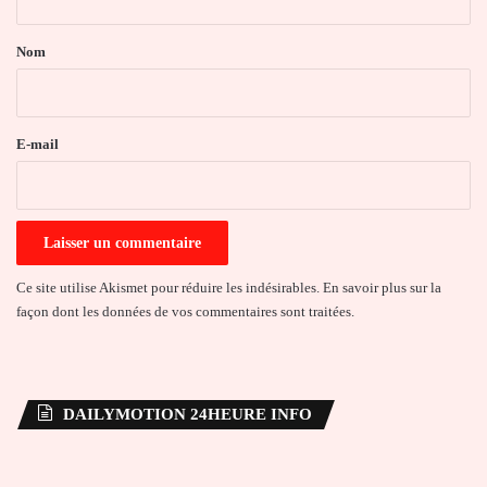
t
a
Nom
i
r
e
E-mail
*
Ce site utilise Akismet pour réduire les indésirables.
En savoir plus sur la
façon dont les données de vos commentaires sont traitées
.
DAILYMOTION 24HEURE INFO