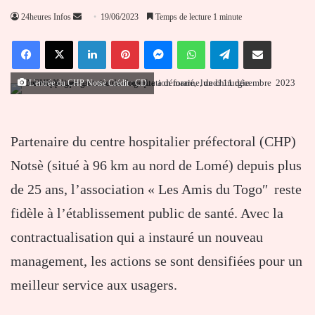
Envoyer
24heures Infos
19/06/2023
Temps de lecture 1 minute
un
Facebook
X
Linkedin
Pinterest
Messenger
WhatsApp
Telegram
Partager par email
courriel
L'entrée du CHP Notsè Crédit : CD
Partenaire du centre hospitalier préfectoral (CHP)
Notsè (situé à 96 km au nord de Lomé) depuis plus
de 25 ans, l’association « Les Amis du Togoʺ reste
fidèle à l’établissement public de santé. Avec la
contractualisation qui a instauré un nouveau
management, les actions se sont densifiées pour un
meilleur service aux usagers.