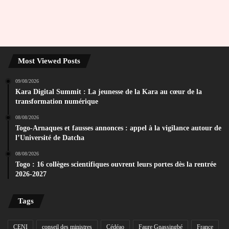
Most Viewed Posts
09/08/2026
Kara Digital Summit : La jeunesse de la Kara au cœur de la
transformation numérique
08/08/2026
Togo-Arnaques et fausses annonces : appel à la vigilance autour de
l’Université de Datcha
08/08/2026
Togo : 16 collèges scientifiques ouvrent leurs portes dès la rentrée
2026-2027
Tags
CENI
conseil des ministres
Cédéao
Faure Gnassingbé
France