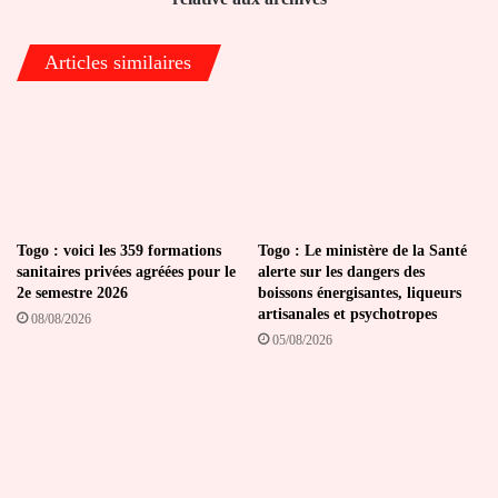
aux
archives
Articles similaires
Togo : voici les 359 formations
Togo : Le ministère de la Santé
sanitaires privées agréées pour le
alerte sur les dangers des
2e semestre 2026
boissons énergisantes, liqueurs
artisanales et psychotropes
08/08/2026
05/08/2026