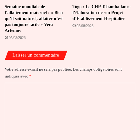
Semaine mondiale de
Togo : Le CHP Tchamba lance
l’allaitement maternel : « Bien
l’élaboration de son Projet
qu’il soit naturel, allaiter n’est
d’Établissement Hospitalier
pas toujours facile » Vera
03/08/2026
Artemov
05/08/2026
Laisser un commentaire
Votre adresse e-mail ne sera pas publiée.
Les champs obligatoires sont
indiqués avec
*
C
o
m
m
e
n