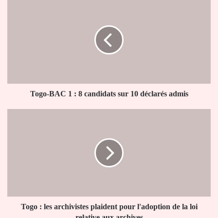
Togo-
BAC
1
:
8
candidats
sur
10
déclarés
admis
Togo-BAC 1 : 8 candidats sur 10 déclarés admis
Togo
:
les
archivistes
plaident
pour
l'adoption
de
la
loi
Togo : les archivistes plaident pour l'adoption de la loi
relative
relative aux archives