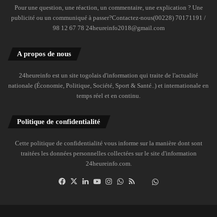
Pour une question, une réaction, un commentaire, une explication ? Une
publicité ou un communiqué à passer?Contactez-nous(00228) 70171191 /
98 12 67 78 24heureinfo2018@gmail.com
A propos de nous
24heureinfo est un site togolais d'information qui traite de l'actualité
nationale (Économie, Politique, Société, Sport & Santé..) et internationale en
temps réel et en continu.
Politique de confidentialité
Cette politique de confidentialité vous informe sur la manière dont sont
traitées les données personnelles collectées sur le site d'information
24heureinfo.com.
Facebook
X
Linkedin
YouTube
Instagram
WhatsApp
RSS
Dailymotion
Suivre
la
chaîne
24heureinfo