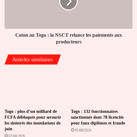
la
NSCT
relance
les
paiements
aux
Coton au Togo : la NSCT relance les paiements aux
producteurs
producteurs
Articles similaires
Togo : plus d’un milliard de
Togo : 132 fonctionnaires
FCFA débloqués pour secourir
sanctionnés dont 78 licenciés
les sinistrés des inondations de
pour faux diplômes et fraude
juin
05/08/2026
07/08/2026