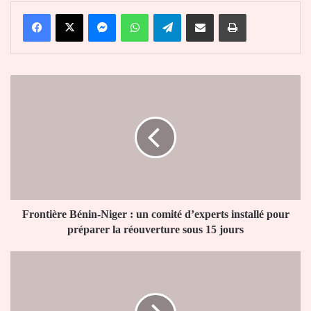
Facebook
X
Messenger
WhatsApp
Telegram
Partager par email
Imprimer
Frontière
Bénin-
Niger
:
un
comité
d’experts
installé
pour
préparer
Frontière Bénin-Niger : un comité d’experts installé pour
la
préparer la réouverture sous 15 jours
réouverture
sous
Coton
15
au
jours
Togo
: