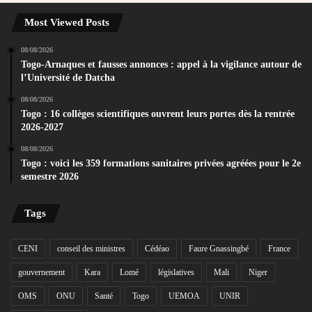
Most Viewed Posts
08/08/2026
Togo-Arnaques et fausses annonces : appel à la vigilance autour de
l’Université de Datcha
08/08/2026
Togo : 16 collèges scientifiques ouvrent leurs portes dès la rentrée
2026-2027
08/08/2026
Togo : voici les 359 formations sanitaires privées agréées pour le 2e
semestre 2026
Tags
CENI
conseil des ministres
Cédéao
Faure Gnassingbé
France
gouvernement
Kara
Lomé
législatives
Mali
Niger
OMS
ONU
Santé
Togo
UEMOA
UNIR