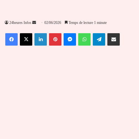
Envoyer
24heures Infos
02/06/2026
Temps de lecture 1 minute
un
Facebook
X
Linkedin
Pinterest
Messenger
WhatsApp
Telegram
Partager par email
courriel