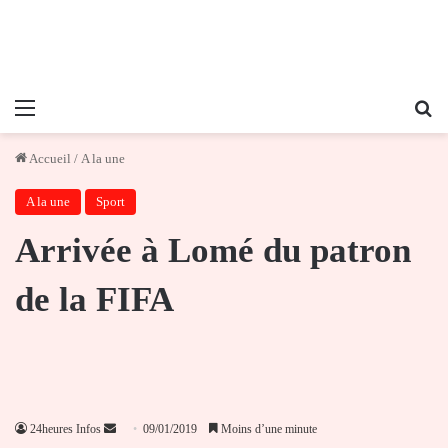
Menu
Re
Accueil
/
A la une
A la une
Sport
Arrivée à Lomé du patron
de la FIFA
Envoyer
24heures Infos
09/01/2019
Moins d’une minute