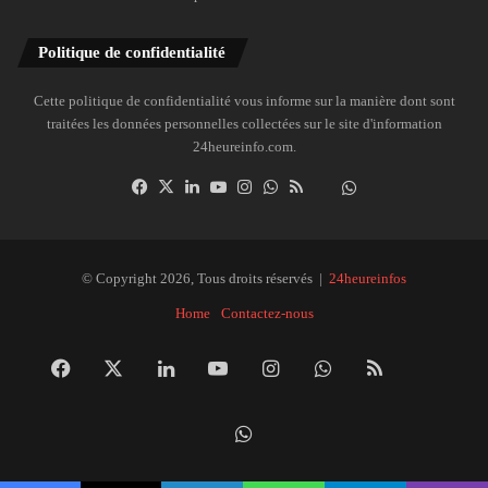
Politique de confidentialité
Cette politique de confidentialité vous informe sur la manière dont sont
traitées les données personnelles collectées sur le site d'information
24heureinfo.com.
Facebook
X
Linkedin
YouTube
Instagram
WhatsApp
RSS
Dailymotion
Suivre
la
chaîne
24heureinfo
© Copyright 2026, Tous droits réservés |
24heureinfos
sur
Home
Contactez-nous
WhatsApp
Facebook
X
Linkedin
YouTube
Instagram
WhatsApp
RSS
Dai
Suivre
la