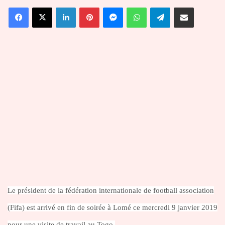
un
Facebook
X
Linkedin
Pinterest
Messenger
WhatsApp
Telegram
Partager par email
courriel
Le président de la fédération internationale de football association
(Fifa) est arrivé en fin de soirée à Lomé ce mercredi 9 janvier 2019
pour une visite de travail au Togo.