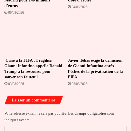
Madrid pour 140 millions
Côte d’Ivoire
d’euros
04/08/2026
06/08/2026
Crise à la FIFA : Fragilisé,
Javier Tebas exige la démission
Gianni Infantino appelle Donald
de Gianni Infantino après
Trump à la rescousse pour
l’échec de la privatisation de la
sauver son fauteuil
FIFA
03/08/2026
03/08/2026
Laisser un commentaire
Votre adresse e-mail ne sera pas publiée.
Les champs obligatoires sont
indiqués avec
*
C