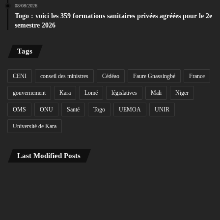
08/08/2026
Togo : voici les 359 formations sanitaires privées agréées pour le 2e
semestre 2026
Tags
CENI
conseil des ministres
Cédéao
Faure Gnassingbé
France
gouvernement
Kara
Lomé
législatives
Mali
Niger
OMS
ONU
Santé
Togo
UEMOA
UNIR
Université de Kara
Last Modified Posts