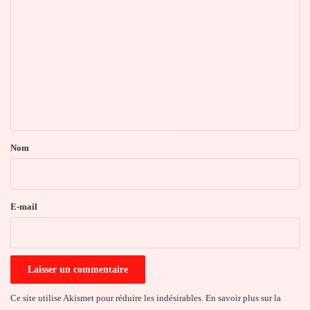
o
m
m
e
n
t
a
Nom
i
r
e
E-mail
*
Ce site utilise Akismet pour réduire les indésirables.
En savoir plus sur la