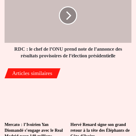
attendu
le
dans
chef
8
de
jours
l’ONU
prend
note
de
l’annonce
RDC : le chef de l’ONU prend note de l’annonce des
des
résultats provisoires de l’élection présidentielle
résultats
provisoires
Articles similaires
de
l’élection
présidentielle
Mercato : l’Ivoirien Yan
Hervé Renard signe son grand
Diomandé s’engage avec le Real
retour à la tête des Éléphants de