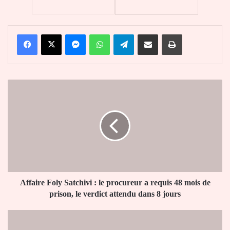
Facebook
X
Messenger
WhatsApp
Telegram
Partager par email
Imprimer
Affaire
Foly
Satchivi
:
le
procureur
a
requis
48
mois
Affaire Foly Satchivi : le procureur a requis 48 mois de
de
prison, le verdict attendu dans 8 jours
prison,
le
RDC
verdict
: