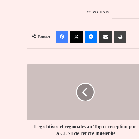
Suivez-Nous
Facebook
X
Messenger
Partager par email
Imprim
Partager
Législatives
et
régionales
au
Togo
:
réception
par
la
CENI
Législatives et régionales au Togo : réception par
de
la CENI de l'encre indélébile
l'encre