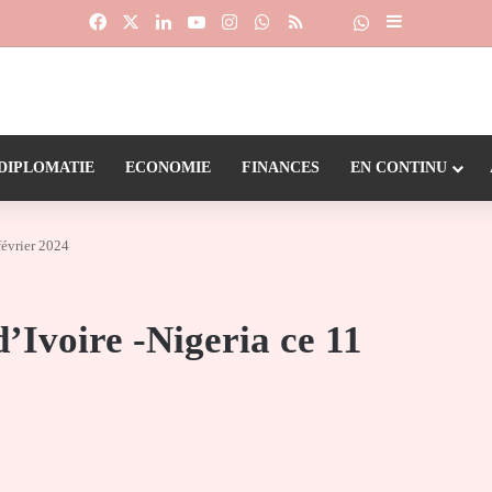
Facebook
X
Linkedin
YouTube
Instagram
WhatsApp
RSS
Suivre la chaîne
Dailymotion
Sidebar (barr
DIPLOMATIE
ECONOMIE
FINANCES
EN CONTINU
février 2024
’Ivoire -Nigeria ce 11