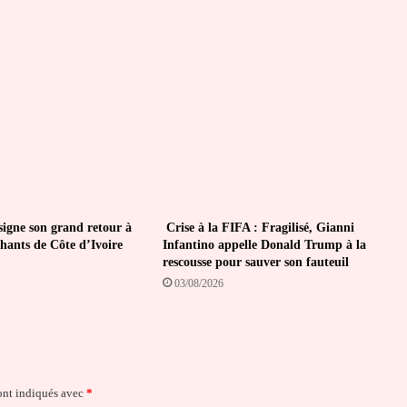
Côte
d'Ivoire
igne son grand retour à
Crise à la FIFA : Fragilisé, Gianni
phants de Côte d’Ivoire
Infantino appelle Donald Trump à la
rescousse pour sauver son fauteuil
03/08/2026
ont indiqués avec
*