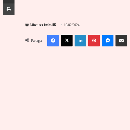
Imprimer
Envoyer
24heures Infos
10/02/2024
un
Facebook
X
Linkedin
Pinterest
Messenger
Partag
courriel
Partager