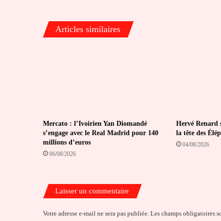
indélébile
Articles similaires
Mercato : l’Ivoirien Yan Diomandé
Hervé Renard s
s’engage avec le Real Madrid pour 140
la tête des Élé
millions d’euros
04/08/2026
06/08/2026
Laisser un commentaire
Votre adresse e-mail ne sera pas publiée.
Les champs obligatoires s