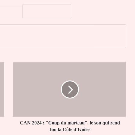
er
CAN
2024
:
"Coup
du
marteau",
le
son
qui
rend
CAN 2024 : "Coup du marteau", le son qui rend
fou
fou la Côte d'Ivoire
la