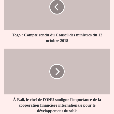
rendu
du
Conseil
des
ministres
du
12
Togo : Compte rendu du Conseil des ministres du 12
octobre
octobre 2018
2018
À
Bali,
le
chef
de
l'ONU
souligne
l'importance
de
la
À Bali, le chef de l'ONU souligne l'importance de la
coopération
coopération financière internationale pour le
financière
développement durable