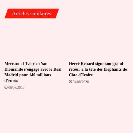
internationale
pour
Articles similaires
le
développement
durable
Mercato : l’Ivoirien Yan
Hervé Renard signe son grand
Diomandé s’engage avec le Real
retour à la tête des Éléphants de
Madrid pour 140 millions
Côte d’Ivoire
d’euros
04/08/2026
06/08/2026