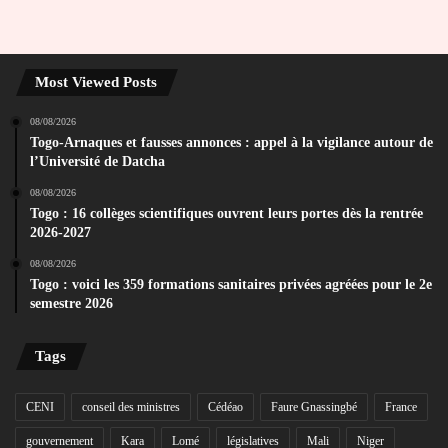
Most Viewed Posts
08/08/2026
Togo-Arnaques et fausses annonces : appel à la vigilance autour de
l’Université de Datcha
08/08/2026
Togo : 16 collèges scientifiques ouvrent leurs portes dès la rentrée
2026-2027
08/08/2026
Togo : voici les 359 formations sanitaires privées agréées pour le 2e
semestre 2026
Tags
CENI
conseil des ministres
Cédéao
Faure Gnassingbé
France
gouvernement
Kara
Lomé
législatives
Mali
Niger