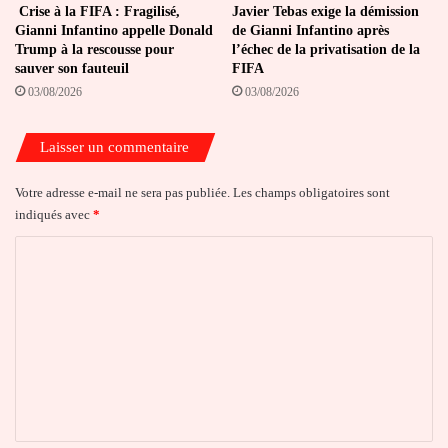
Crise à la FIFA : Fragilisé,
Javier Tebas exige la démission
Gianni Infantino appelle Donald
de Gianni Infantino après
Trump à la rescousse pour
l’échec de la privatisation de la
sauver son fauteuil
FIFA
03/08/2026
03/08/2026
Laisser un commentaire
Votre adresse e-mail ne sera pas publiée.
Les champs obligatoires sont
indiqués avec
*
C
o
m
m
e
n
t