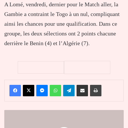
A Lomé, vendredi, dernier pour le Match aller, la
Gambie a contraint le Togo à un nul, compliquant
ainsi les chances pour une qualification. Dans ce
groupe, les deux sélections ont 2 points chacune
derrière le Benin (4) et l’Algérie (7).
Facebook
X
Messenger
WhatsApp
Telegram
Partager par email
Imprimer
Togo
:
Compte