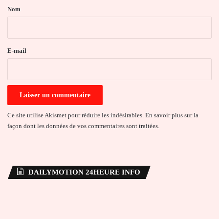
a
Nom
i
r
e
E-mail
*
Ce site utilise Akismet pour réduire les indésirables.
En savoir plus sur la
façon dont les données de vos commentaires sont traitées
.
DAILYMOTION 24HEURE INFO