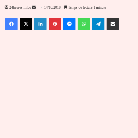
Envoyer
24heures Infos
14/10/2018
Temps de lecture 1 minute
un
Facebook
X
Linkedin
Pinterest
Messenger
WhatsApp
Telegram
Partager par email
courriel