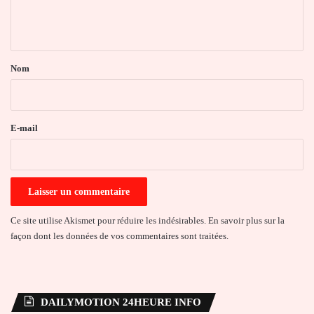
e
n
t
a
Nom
i
r
e
E-mail
*
Ce site utilise Akismet pour réduire les indésirables.
En savoir plus sur la
façon dont les données de vos commentaires sont traitées
.
DAILYMOTION 24HEURE INFO