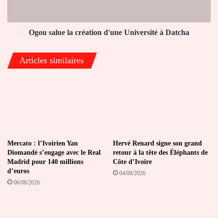
à
Datcha
Ogou salue la création d'une Université à Datcha
Articles similaires
Mercato : l’Ivoirien Yan
Hervé Renard signe son grand
Diomandé s’engage avec le Real
retour à la tête des Éléphants de
Madrid pour 140 millions
Côte d’Ivoire
d’euros
04/08/2026
06/08/2026