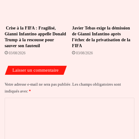
Crise à la FIFA : Fragilisé,
Javier Tebas exige la démission
Gianni Infantino appelle Donald
de Gianni Infantino après
Trump à la rescousse pour
l’échec de la privatisation de la
sauver son fauteuil
FIFA
03/08/2026
03/08/2026
Laisser un commentaire
Votre adresse e-mail ne sera pas publiée.
Les champs obligatoires sont
indiqués avec
*
C
o
m
m