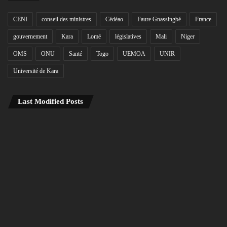
CENI
conseil des ministres
Cédéao
Faure Gnassingbé
France
gouvernement
Kara
Lomé
législatives
Mali
Niger
OMS
ONU
Santé
Togo
UEMOA
UNIR
Université de Kara
Last Modified Posts