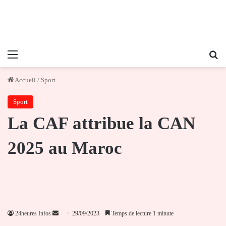
Menu
Re
Accueil
/
Sport
Sport
La CAF attribue la CAN
2025 au Maroc
Envoyer
24heures Infos
29/09/2023
Temps de lecture 1 minute
un