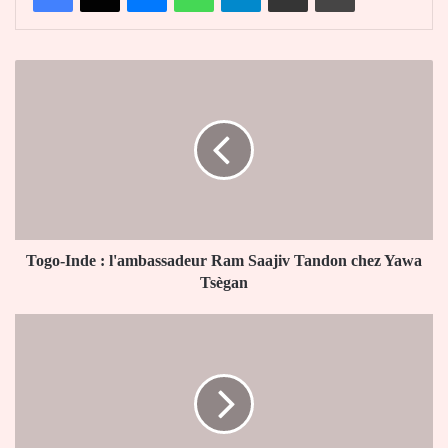
Togo-
Inde
:
l'ambassadeur
Ram
Saajiv
Tandon
chez
Yawa
Tsègan
Togo-Inde : l'ambassadeur Ram Saajiv Tandon chez Yawa
Tsègan
Ogou
salue
la
création
d'une
Université