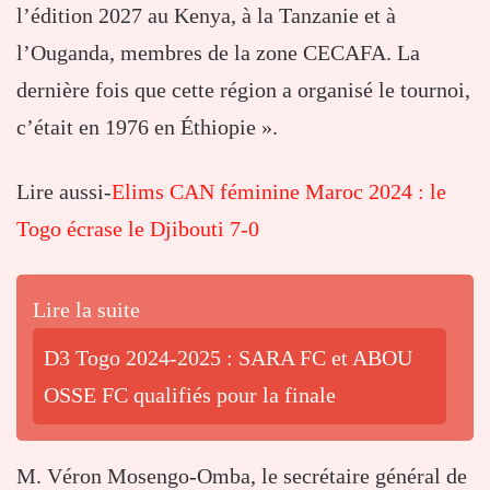
l’édition 2027 au Kenya, à la Tanzanie et à
l’Ouganda, membres de la zone CECAFA. La
dernière fois que cette région a organisé le tournoi,
c’était en 1976 en Éthiopie ».
Lire aussi-
Elims CAN féminine Maroc 2024 : le
Togo écrase le Djibouti 7-0
Lire la suite
D3 Togo 2024-2025 : SARA FC et ABOU
OSSE FC qualifiés pour la finale
M. Véron Mosengo-Omba, le secrétaire général de