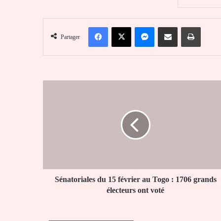
Facebook
X
Messenger
Partager par email
Imprim
Partager
Sénatoriales
du
15
février
au
Togo
:
1706
grands
électeurs
Sénatoriales du 15 février au Togo : 1706 grands
ont
électeurs ont voté
voté