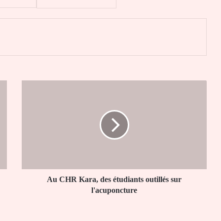
er
Au
CHR
Kara,
des
étudiants
outillés
sur
l'acuponcture
Au CHR Kara, des étudiants outillés sur
l'acuponcture