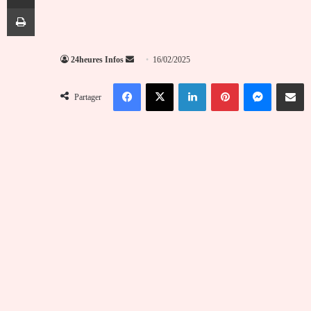
Imprimer
Envoyer
24heures Infos
16/02/2025
un
Facebook
X
Linkedin
Pinterest
Messenger
Partag
courriel
Partager