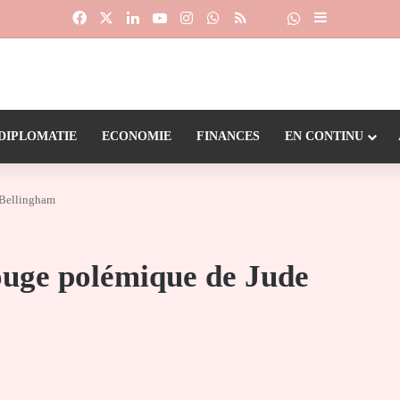
Facebook
X
Linkedin
YouTube
Instagram
WhatsApp
RSS
Suivre la chaîne
Dailymotion
Sidebar (barr
DIPLOMATIE
ECONOMIE
FINANCES
EN CONTINU
 Bellingham
ouge polémique de Jude