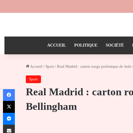
ACCUEIL
POLITIQUE
SOCIÉTÉ
Accueil
/
Sport
/
Real Madrid : carton rouge polémique de Jude
Sport
Real Madrid : carton r
Facebook
X
Bellingham
Messenger
Partager par email