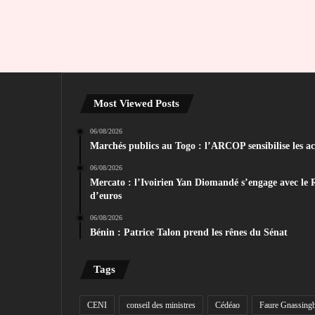
Most Viewed Posts
06/08/2026
Marchés publics au Togo : l’ARCOP sensibilise les act
06/08/2026
Mercato : l’Ivoirien Yan Diomandé s’engage avec le 
d’euros
06/08/2026
Bénin : Patrice Talon prend les rênes du Sénat
Tags
CENI
conseil des ministres
Cédéao
Faure Gnassing