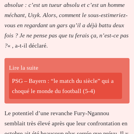
absolue : c’est un tueur absolu et c’est un homme
méchant, Usyk. Alors, comment le sous-estimeriez-
vous en regardant un gars qu’il a déjà battu deux
fois ? Je ne pense pas que tu ferais ça, n’est-ce pas
?
« , a-t-il déclaré.
Lire la suite
PSG – Bayern : “le match du siècle” qui a
choqué le monde du football (5-4)
Le potentiel d’une revanche Fury-Ngannou
semblait très élevé après que leur confrontation en
octobre ait été beaucoup plus serrée que prévu. Il y