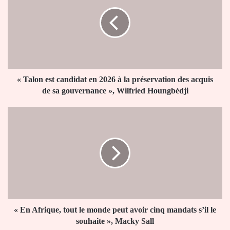
est
candidat
en
2026
à
la
préservation
des
« Talon est candidat en 2026 à la préservation des acquis
acquis
de sa gouvernance », Wilfried Houngbédji
de
sa
«
gouvernance
En
»,
Afrique,
Wilfried
tout
Houngbédji
le
monde
peut
avoir
cinq
mandats
« En Afrique, tout le monde peut avoir cinq mandats s’il le
s’il
souhaite », Macky Sall