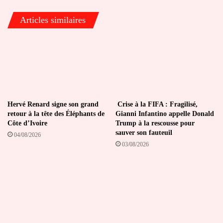
le
souhaite
Articles similaires
»,
Macky
Sall
Hervé Renard signe son grand
Crise à la FIFA : Fragilisé,
retour à la tête des Éléphants de
Gianni Infantino appelle Donald
Côte d’Ivoire
Trump à la rescousse pour
sauver son fauteuil
04/08/2026
03/08/2026