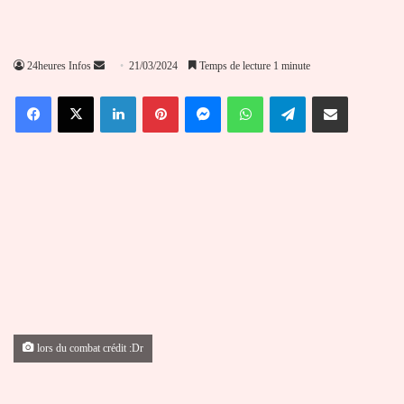
Envoyer
24heures Infos
21/03/2024
Temps de lecture 1 minute
un
Facebook
X
Linkedin
Pinterest
Messenger
WhatsApp
Telegram
Partager par email
courriel
lors du combat crédit :Dr