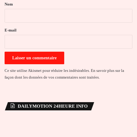
a
Nom
i
r
e
E-mail
*
Ce site utilise Akismet pour réduire les indésirables.
En savoir plus sur la
façon dont les données de vos commentaires sont traitées
.
DAILYMOTION 24HEURE INFO