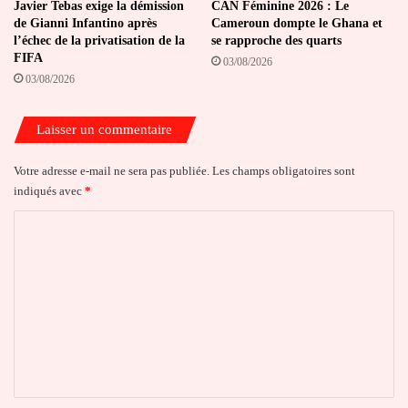
Javier Tebas exige la démission
CAN Féminine 2026 : Le
de Gianni Infantino après
Cameroun dompte le Ghana et
l’échec de la privatisation de la
se rapproche des quarts
FIFA
03/08/2026
03/08/2026
Laisser un commentaire
Votre adresse e-mail ne sera pas publiée.
Les champs obligatoires sont
indiqués avec
*
C
o
m
m
e
n
t