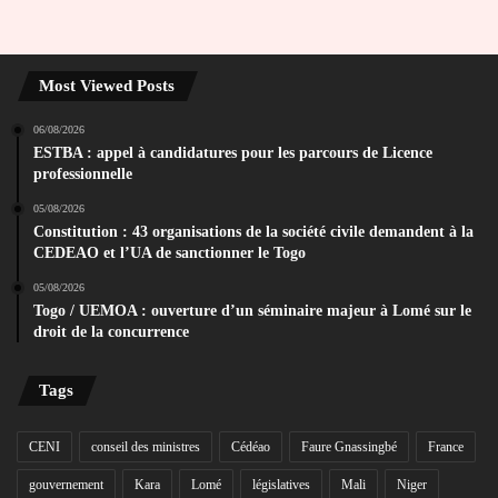
Most Viewed Posts
06/08/2026
ESTBA : appel à candidatures pour les parcours de Licence
professionnelle
05/08/2026
Constitution : 43 organisations de la société civile demandent à la
CEDEAO et l’UA de sanctionner le Togo
05/08/2026
Togo / UEMOA : ouverture d’un séminaire majeur à Lomé sur le
droit de la concurrence
Tags
CENI
conseil des ministres
Cédéao
Faure Gnassingbé
France
gouvernement
Kara
Lomé
législatives
Mali
Niger