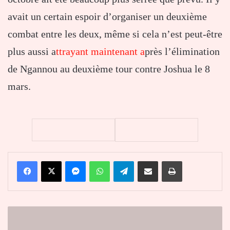
avait un certain espoir d’organiser un deuxième
combat entre les deux, même si cela n’est peut-être
plus aussi a
ttrayant maintenant a
près l’élimination
de Ngannou au deuxième tour contre Joshua le 8
mars.
Facebook
X
Messenger
WhatsApp
Telegram
Partager par email
Imprimer
«
Talon