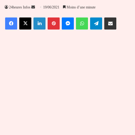
Envoyer
24heures Infos
19/06/2021
Moins d’une minute
un
Facebook
X
Linkedin
Pinterest
Messenger
WhatsApp
Telegram
Partager par email
courriel