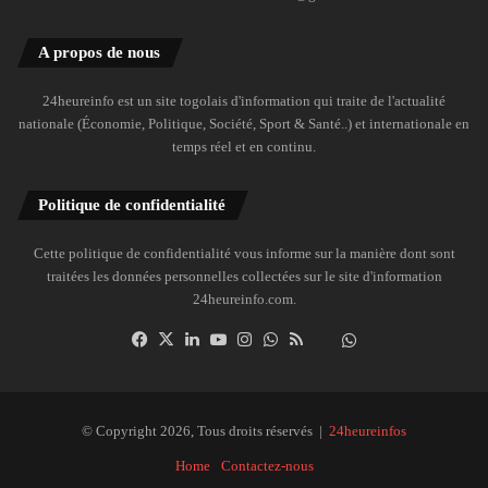
A propos de nous
24heureinfo est un site togolais d'information qui traite de l'actualité
nationale (Économie, Politique, Société, Sport & Santé..) et internationale en
temps réel et en continu.
Politique de confidentialité
Cette politique de confidentialité vous informe sur la manière dont sont
traitées les données personnelles collectées sur le site d'information
24heureinfo.com.
Facebook
X
Linkedin
YouTube
Instagram
WhatsApp
RSS
Dailymotion
Suivre
la
chaîne
24heureinfo
© Copyright 2026, Tous droits réservés |
24heureinfos
sur
Home
Contactez-nous
WhatsApp