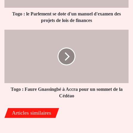
manuel
d'examen
des
Togo : le Parlement se dote d'un manuel d'examen des
projets
projets de lois de finances
de
lois
Togo
de
:
finances
Faure
Gnassingbé
à
Accra
pour
un
sommet
de
Togo : Faure Gnassingbé à Accra pour un sommet de la
la
Cédéao
Cédéao
Articles similaires