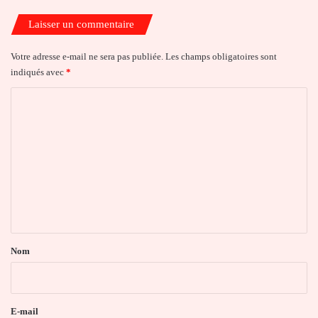
Laisser un commentaire
Votre adresse e-mail ne sera pas publiée.
Les champs obligatoires sont
indiqués avec
*
C
o
m
m
e
n
t
a
Nom
i
r
e
E-mail