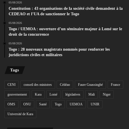
05/08/2026
Constitution : 43 organisations de la société civile demandent à la
CEDEAO et l’UA de sanctionner le Togo
05/08/2026
Togo / UEMOA : ouverture d’un séminaire majeur à Lomé sur le
droit de la concurrence
05/08/2026
Togo : 28 nouveaux magistrats nommés pour renforcer les
juridictions civiles et militaires
Tags
CENI
conseil des ministres
Cédéao
Faure Gnassingbé
France
gouvernement
Kara
Lomé
législatives
Mali
Niger
OMS
ONU
Santé
Togo
UEMOA
UNIR
Université de Kara