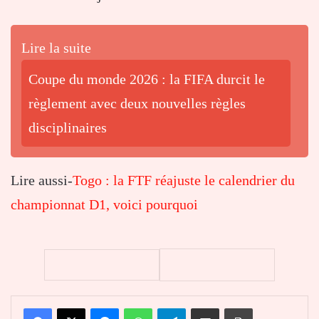
Lire la suite
Coupe du monde 2026 : la FIFA durcit le
règlement avec deux nouvelles règles
disciplinaires
Lire aussi-
Togo : la FTF réajuste le calendrier du
championnat D1, voici pourquoi
Facebook
X
Messenger
WhatsApp
Telegram
Partager par email
Imprimer