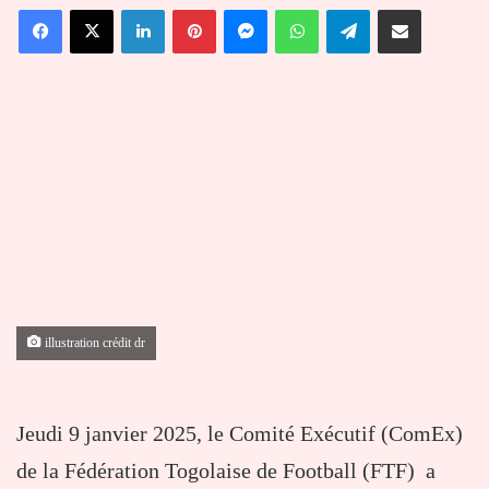
Facebook
X
Linkedin
Pinterest
Messenger
WhatsApp
Telegram
Partager par email
courriel
illustration crédit dr
Jeudi 9 janvier 2025, le Comité Exécutif (ComEx)
de la Fédération Togolaise de Football (FTF) a