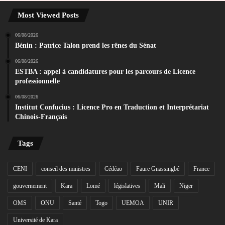
Most Viewed Posts
06/08/2026
Bénin : Patrice Talon prend les rênes du Sénat
06/08/2026
ESTBA : appel à candidatures pour les parcours de Licence
professionnelle
06/08/2026
Institut Confucius : Licence Pro en Traduction et Interprétariat
Chinois-Français
Tags
CENI
conseil des ministres
Cédéao
Faure Gnassingbé
France
gouvernement
Kara
Lomé
législatives
Mali
Niger
OMS
ONU
Santé
Togo
UEMOA
UNIR
Université de Kara