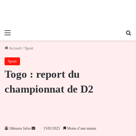
Menu
Re
Accueil
/
Sport
Sport
Togo : report du
championnat de D2
Envoyer
24heures Infos
15/01/2025
Moins d’une minute
un