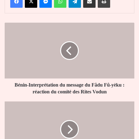
Bénin-
Interprétation
du
message
du
Fâdu
Fû-
yèku
:
réaction
Bénin-Interprétation du message du Fâdu Fû-yèku :
du
réaction du comité des Rites Vodun
comité
des
Sénégal
Rites
:
Vodun
vers
la
levée
de