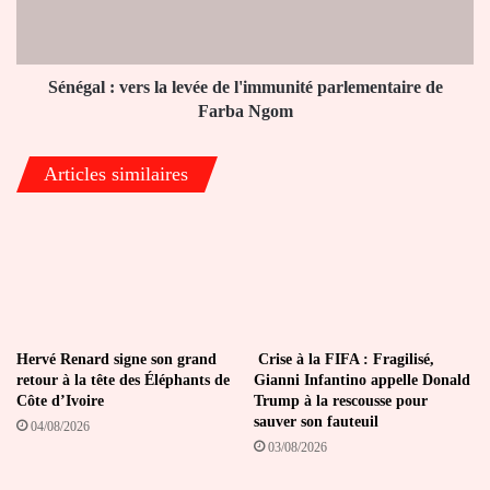
l'immunité
parlementaire
de
Farba
Sénégal : vers la levée de l'immunité parlementaire de
Ngom
Farba Ngom
Articles similaires
Hervé Renard signe son grand
Crise à la FIFA : Fragilisé,
retour à la tête des Éléphants de
Gianni Infantino appelle Donald
Côte d’Ivoire
Trump à la rescousse pour
sauver son fauteuil
04/08/2026
03/08/2026