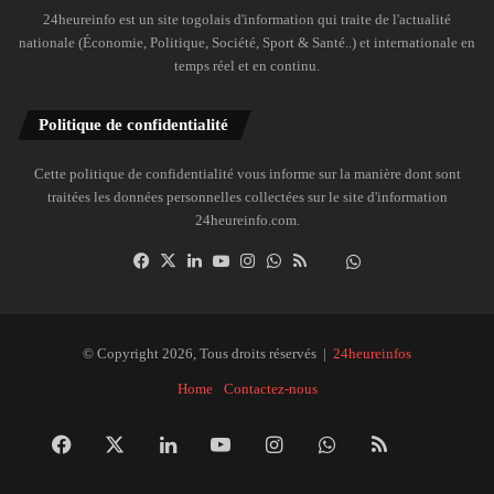
24heureinfo est un site togolais d'information qui traite de l'actualité
nationale (Économie, Politique, Société, Sport & Santé..) et internationale en
temps réel et en continu.
Politique de confidentialité
Cette politique de confidentialité vous informe sur la manière dont sont
traitées les données personnelles collectées sur le site d'information
24heureinfo.com.
Facebook
X
Linkedin
YouTube
Instagram
WhatsApp
RSS
Dailymotion
Suivre
la
chaîne
24heureinfo
© Copyright 2026, Tous droits réservés |
24heureinfos
sur
Home
Contactez-nous
WhatsApp
Facebook
X
Linkedin
YouTube
Instagram
WhatsApp
RSS
Dai