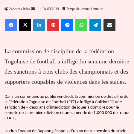
Envoyer
24heures Infos
04/03/2019
Temps de lecture 1 minute
un
Facebook
X
Linkedin
Pinterest
Messenger
WhatsApp
Telegram
Partager par email
courriel
La commission de discipline de la fédération
Togolaise de football a infligé fin semaine dernière
des sanctions à trois clubs des championnats et des
supporters coupables de violences dans les stades.
Dans un communiqué publié vendredi, la commission de discipline de
la Fédération Togolaise de Football (FTF) a infligé à Gbikinti FC une
sanction de « deux ans d’interdiction de jouer à domicile pour le
compte de la première division et une amende de 1.000 000 de francs
CFA »,
Le club Foadan de Dapaong écope « d’un an de suspension du stade