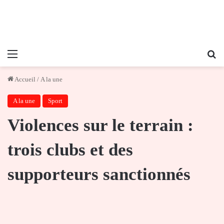
Menu
Re
Accueil
/
A la une
A la une
Sport
Violences sur le terrain :
trois clubs et des
supporteurs sanctionnés