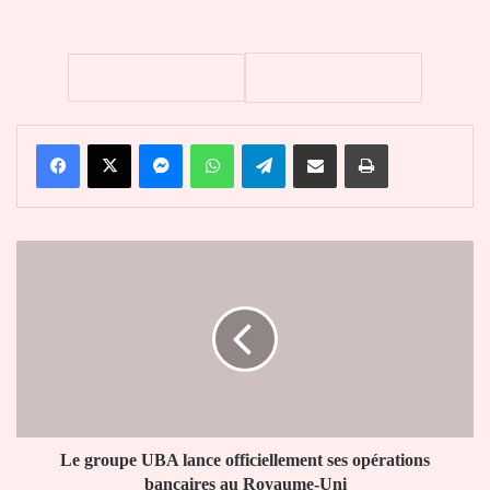
Facebook
X
Messenger
WhatsApp
Telegram
Partager par email
Imprimer
Le
groupe
UBA
lance
officiellement
ses
opérations
bancaires
au
Royaume-
Le groupe UBA lance officiellement ses opérations
Uni
bancaires au Royaume-Uni