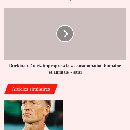
Burkina
:
Du
riz
impropre
à
la
« consommation
humaine
et
Burkina : Du riz impropre à la « consommation humaine
animale »
et animale » saisi
saisi
Articles similaires