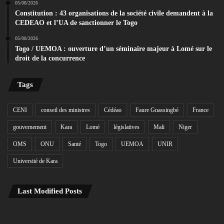
05/08/2026
Constitution : 43 organisations de la société civile demandent à la
CEDEAO et l’UA de sanctionner le Togo
05/08/2026
Togo / UEMOA : ouverture d’un séminaire majeur à Lomé sur le
droit de la concurrence
Tags
CENI
conseil des ministres
Cédéao
Faure Gnassingbé
France
gouvernement
Kara
Lomé
législatives
Mali
Niger
OMS
ONU
Santé
Togo
UEMOA
UNIR
Université de Kara
Last Modified Posts