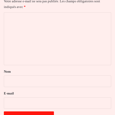
Votre adresse e-mail ne sera pas publiée.
Les champs obligatoires sont
indiqués avec
*
C
o
m
m
e
n
t
a
Nom
i
r
e
E-mail
*